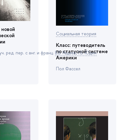
 новой
Социальная теория
ческой
ии
Класс: путеводитель
по статусной системе
ч. ред. пер. с анг. и франц.
.В. Радае
,
Г.Б. Юдин
Америки
Пол Фассел