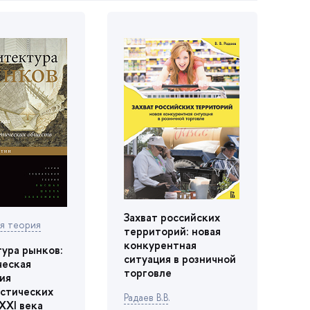
Захват российских
я теория
территорий: новая
конкурентная
ура рынков:
ситуация в розничной
ческая
торговле
ия
стических
Радаев В.
.
XXI века