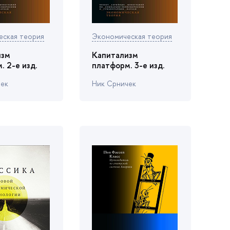
еская теория
Экономическая теория
изм
Капитализм
. 2-е изд.
платформ. 3-е изд.
чек
Ник Срничек