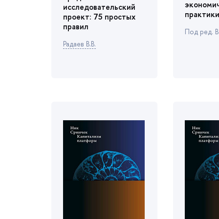
экономи
исследовательский
практики
проект: 75 простых
правил
Под ред. В
Радаев В.В.