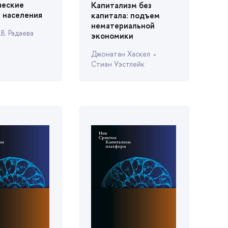
ческие
Капитализм без
 населения
капитала: подъем
нематериальной
.В. Радаева
экономики
Джонатан Хаскел
Стиан Уэстлейк