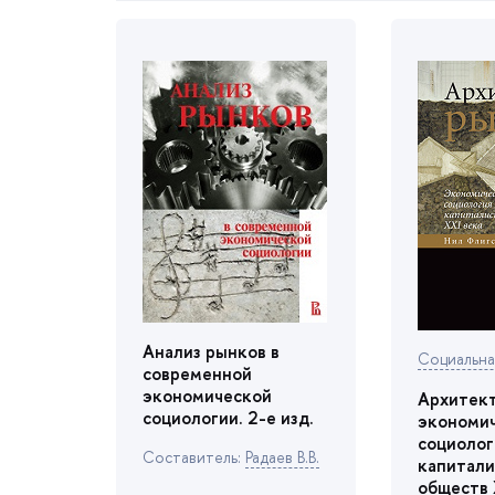
Анализ рынко
Социальна
современной
экономической
Архитект
социологии. 2-е изд.
экономи
социолог
Cоставитель:
Радаев В.В.
капитали
обществ 