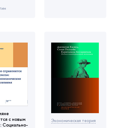
тин
ияне
тся с новым
Экономическая теория
: Социально-