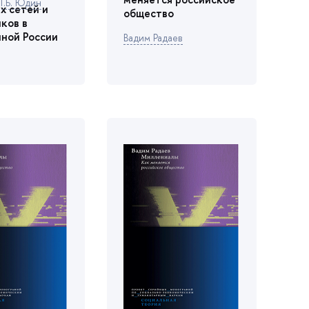
Г.Б. Юдин
х сетей и
общество
щико
ной России
адим Радае