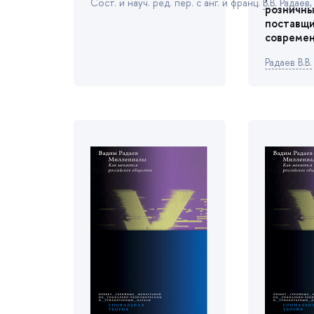
Сост. и науч. ред. пер. с анг. и франц.
.В. Радае
,
розничны
постав
современ
Радаев В.В.