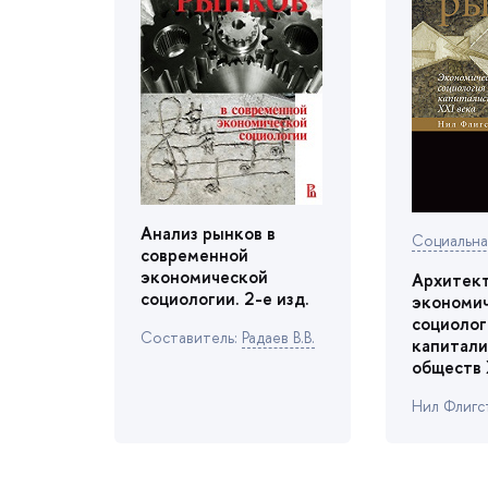
Анализ рынко
Социальна
современной
экономической
Архитект
социологии. 2-е изд.
экономи
социолог
Cоставитель:
Радаев В.В.
капитали
обществ 
Нил Флигс