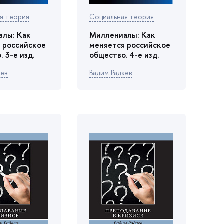
я теория
Социальная теория
алы: Как
Миллениалы: Как
 российское
меняется российское
 3-е изд.
общество. 4-е изд.
ае
адим Радае