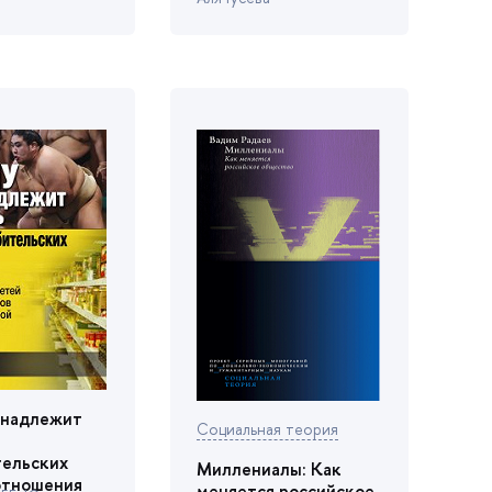
инадлежит
Социальная теория
а
тельских
Миллениалы: Как
отношения
меняется российское