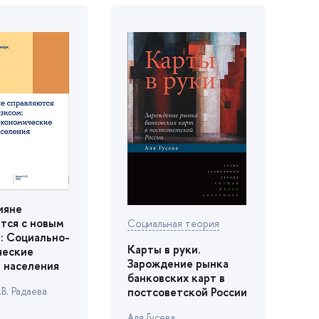
ияне
тся с новым
Социальная теория
: Социально-
Карты в руки.
ческие
Зарождение рынка
 населения
анковских карт
.В. Радаева
постсоветской России
Аля Гусева