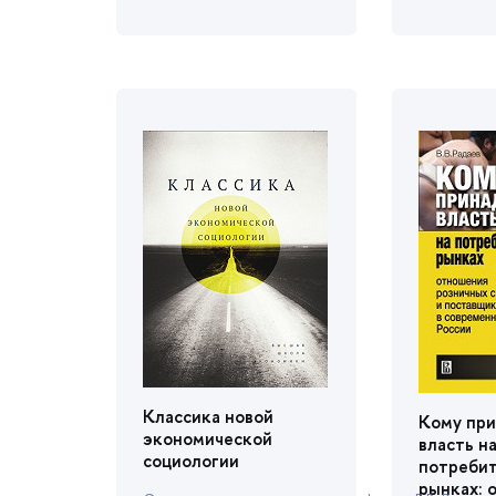
Классика новой
Кому пр
экономической
ласть н
социологии
потреби
рынках: 