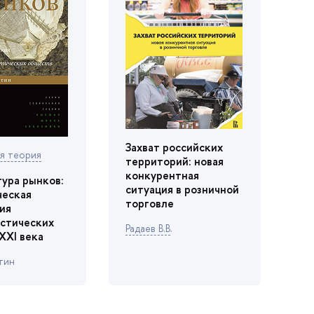
Захват российских
я теория
территорий: новая
конкурентная
ура рынков:
ситуация в розничной
ческая
торговле
ия
стических
Радаев В.
.
XXI века
тин