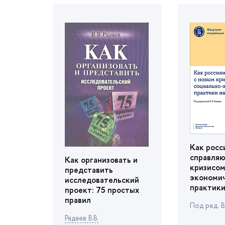
Как росс
справляю
Как организовать и
кризисом
представить
экономи
исследовательский
практики
проект: 75 простых
правил
Под ред. В
Радаев В.В.