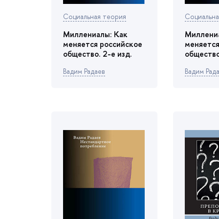
Социальная теория
Социальна
Миллениалы: Как
Миллени
меняется российское
меняется
общество. 2-е изд.
общество.
адим Радае
адим Рад