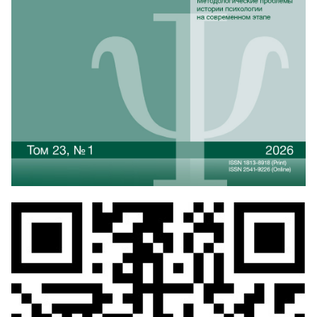
Квитанция для оплаты через Сбербанк
Образец платежного поручения
розницу журналы продаются в двух торговых точках:
Университетском книжном магазине "БукВышка" по
адресу: г. Москва, ул. Мясницкая, д. 20. Тел.: +7 (495)
772-95-90 (доб. 15429), и в здании НИУ ВШЭ на
Покровке: г. Москва, Покровский б-р, д. 11, R 103
(вход по пропускам). Тел.: +7 495 772-95-90 доб.
27744
Дополнительная информация на сайте
https://law-
journal.hse.ru/