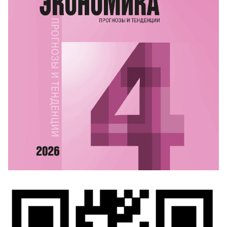
e-mail:
sales@ivis.ru
Свежие и архивные номера журнала можно
приобрести в ИД ВШЭ за безналичный расчет
Бланк заказа
Квитанция для оплаты через Сбербанк
Образец платежного поручения
розницу журналы продаются в двух торговых точках:
Университетском книжном магазине "БукВышка" по
адресу: г. Москва, ул. Мясницкая, д. 20. Тел.: +7 (495)
772-95-90 (доб. 15429), и в здании НИУ ВШЭ на
Покровке: г. Москва, Покровский б-р, д. 11, R 103
(вход по пропускам). Тел.: +7 495 772-95-90 доб.
27744
Дополнительная информация на сайте
https://psy-
journal.hse.ru/