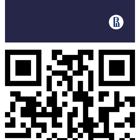
Университетском книжном магазине "БукВышка" по
адресу: г. Москва, ул. Мясницкая, д. 20. Тел.: +7 (495)
772-95-90 (доб. 15429), и в здании НИУ ВШЭ на
Покровке: г. Москва, Покровский б-р, д. 11, R 103
(вход по пропускам). Тел.: +7 495 772-95-90 доб.
27744
Дополнительная информация на сайте
www.vgmu.hse.ru