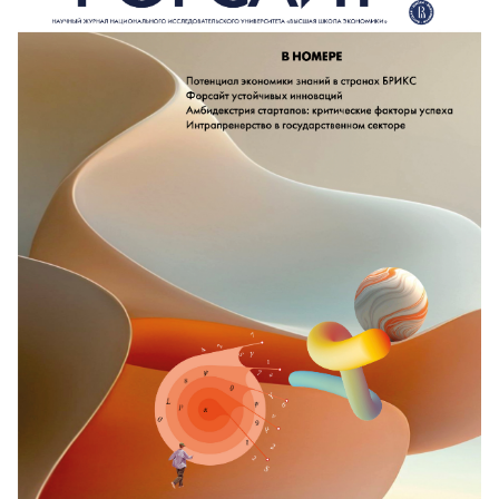
тел.: +7 499 685-13-30
e-mail:
joinus@csb-agency.ru
• ИВИС (Информационные услуги)
https://www.ivis.ru/
тел.: +7 495 777-65-57 *122
e-mail:
sales@ivis.ru
Свежие и архивные номера журнала можно
приобрести в ИД ВШЭ за безналичный расчет
Бланк заказа
Квитанция для оплаты через Сбербанк
Образец платежного поручения