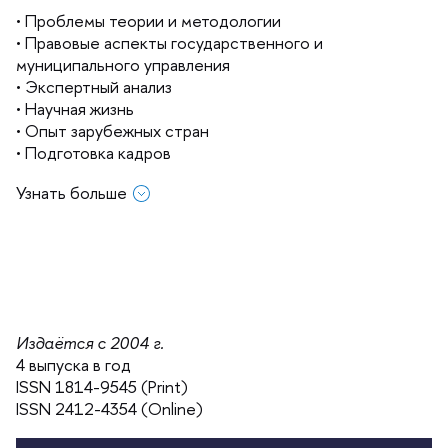
• Проблемы теории и методологии
• Правовые аспекты государственного и
муниципального управления
• Экспертный анализ
• Научная жизнь
• Опыт зарубежных стран
• Подготовка кадро
Узнать больше
Подписка
Распространение по России и другим странам СНГ:
•
Объединенный каталог "Пресса России"
- подписной
Издаётся с 2004 г.
индекс 81224
4 выпуска в год
•
Каталог Агентства "Книга-Сервис"
- подписной
ISSN 1814-9545 (Print)
индекс 81224
ISSN 2412-4354 (Online)
•
Онлайн подписка