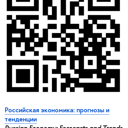
Российская экономика: прогнозы и
тенденции
Russian Economy: Forecasts and Trends