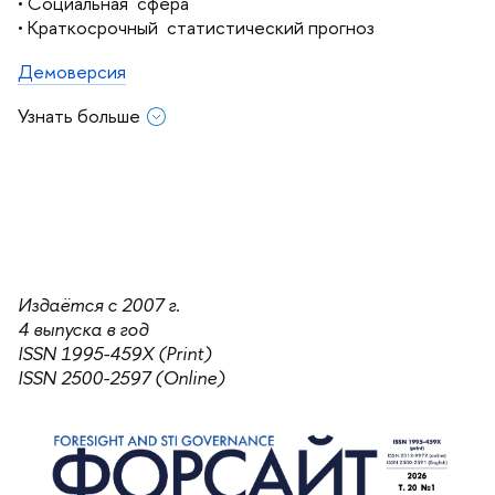
• Социальная сфера
• Краткосрочный статистический прогноз
Демоверсия
Узнать больше
Подписка
Распространение по России и другим странам СНГ:
•
Объединенный каталог "Пресса России"
- подписной
индекс 79275
Издаётся с 2007 г.
•
Каталог Агентства "Книга-Сервис"
- подписной
4 выпуска в год
индекс 79275
ISSN 1995-459X (Print)
•
Онлайн подписка
ISSN 2500-2597 (Online)
Распространение за рубежом:
• Коммуникационное агентство «Криэйтив Сервис
Бэнд»
https://periodicals.ru