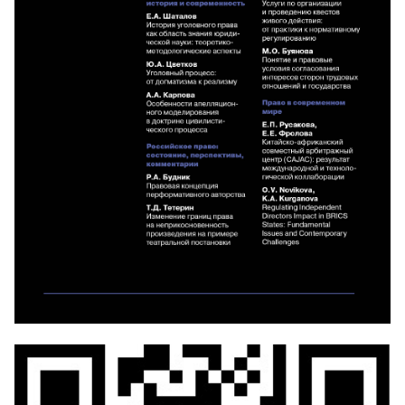
Свежие и архивные номера журнала можно
приобрести в ИД ВШЭ за безналичный расчет
Бланк заказа
Квитанция для оплаты через Сбербанк
Образец платежного поручения
розницу журналы продаются в двух торговых точках:
Университетском книжном магазине "БукВышка" по
адресу: г. Москва, ул. Мясницкая, д. 20. Тел.: +7 (495)
772-95-90 (доб. 15429), и в здании НИУ ВШЭ на
Покровке: г. Москва, Покровский б-р, д. 11, R 103
(вход по пропускам). Тел.: +7 495 772-95-90 доб.
27744
Дополнительная информация на сайте
https://vo.hse.ru/