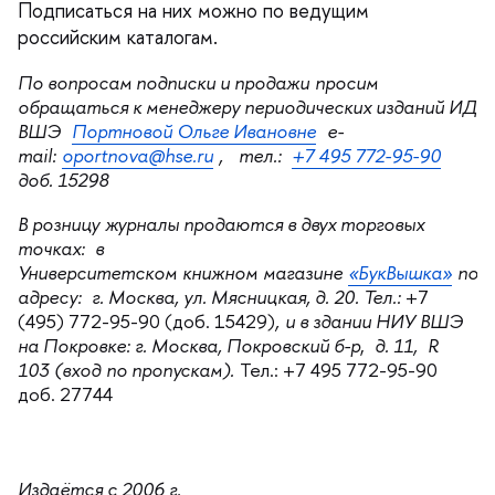
Подписаться на них можно по ведущим
российским каталогам.
По вопросам подписки и продажи просим
обращаться к менеджеру периодических изданий ИД
ШЭ
Портновой Ольге Ивановне
e-
mail:
oportnova@hse.ru
, тел.:
+7 495 772-95-90
доб. 15298
розницу журналы продаются в двух торговых
точках:
Университетском книжном магазине
«БукВышка»
по
адресу: г. Москва, ул. Мясницкая, д. 20. Тел.:
+7
(495) 772-95-90 (доб. 15429)
, и в здании НИУ ВШЭ
на Покровке: г. Москва, Покровский б-р
,
д. 11, R
103 (вход по пропускам).
Тел.: +7 495 772-95-90
доб. 27744
Издаётся с 2006 г.