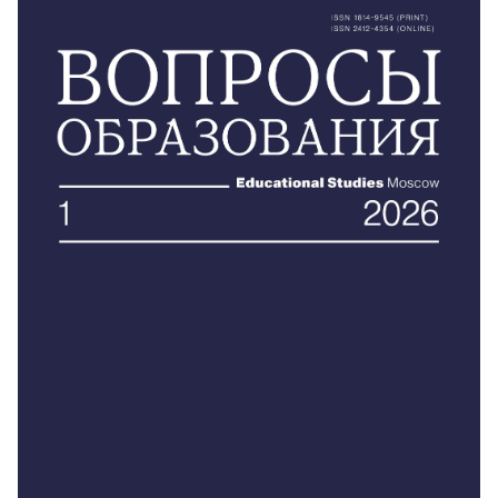
Распространение за рубежом:
• Коммуникационное агентство «Криэйтив Сервис
Бэнд»
https://periodicals.ru
тел.: +7 499 685-13-30
e-mail:
joinus@csb-agency.ru
• ИВИС (Информационные услуги)
https://www.ivis.ru/
тел.: +7 495 777-65-57 *122
e-mail:
sales@ivis.ru
Свежие и архивные номера журнала можно
приобрести в ИД ВШЭ за безналичный расчет
Бланк заказа
Квитанция для оплаты через Сбербанк
Образец платежного поручения
розницу журналы продаются в двух торговых точках: