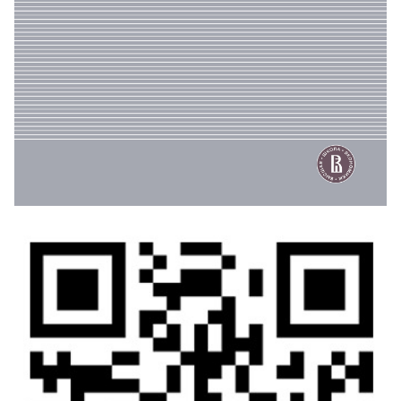
Квитанция для оплаты через Сбербанк
Образец платежного поручения
розницу журналы продаются в двух торговых точках:
Университетском книжном магазине "БукВышка" по
адресу: г. Москва, ул. Мясницкая, д. 20. Тел.: +7 (495)
772-95-90 (доб. 15429), и в здании НИУ ВШЭ на
Покровке: г. Москва, Покровский б-р, д. 11, R 103
(вход по пропускам). Тел.: +7 495 772-95-90 доб.
27744
Дополнительная информация на
сайте
https://iorj.hse.ru/