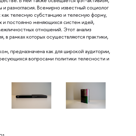
естве. В ней также освещается фэт-активизм,
ы и разногласия. Всемирно известный социоло
: как телесную субстанцию и телесную форму,
х и постоянно меняющихся систем идей,
межличностных отношений. Этот анализ
, в рамках которых осуществляются практики,
ком, предназначена как для широкой аудитории,
ересующихся вопросами политики телесности и
21