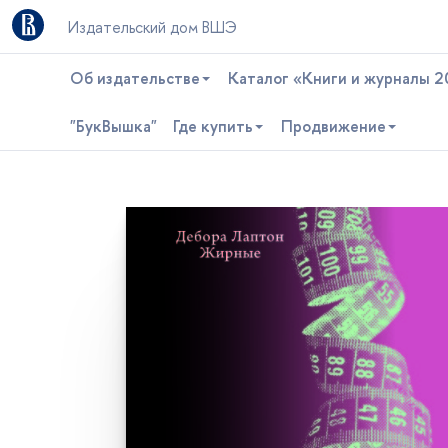
Издательский дом ВШЭ
Об издательстве
Каталог «Книги и журналы 2
"БукВышка"
Где купить
Продвижение