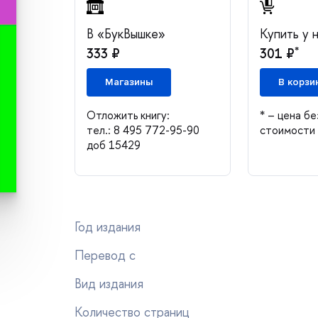
«БукВышке»
Купить у 
*
333 ₽
301 ₽
Магазины
корзи
Отложить книгу:
* – цена бе
тел.: 8 495 772-95-90
стоимости 
доб 15429
Год издания
Перевод с
ид издания
Количество страниц