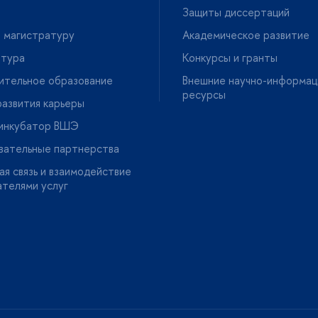
Защиты диссертаций
 магистратуру
Академическое развитие
нтура
Конкурсы и гранты
ительное образование
нешние научно-информац
ресурсы
азвития карьеры
-инкубатор ВШЭ
вательные партнерства
я связь и взаимодействие
ателями услу