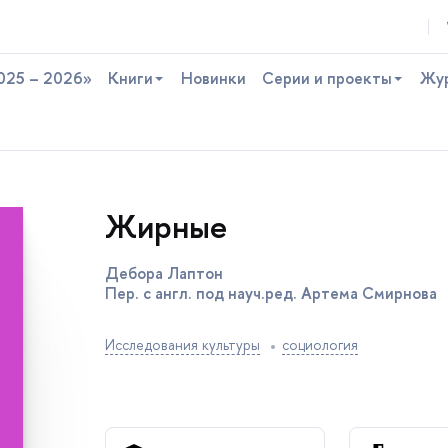
025 – 2026»
Книги
Новинки
Серии и проекты
Жу
Жирные
Дебора Лаптон
Пер. с англ. под науч.ред. Артема Смирнова
Исследования культуры
социология