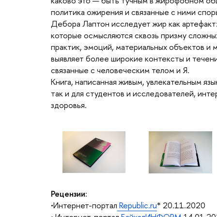
каково это — быть тучным в жирофобном общ
политика ожирения и связанные с ними спор
Дебора Лаптон исследует жир как артефакт
которые осмысляются сквозь призму сложны
практик, эмоций, материальных объектов и 
ыявляет более широкие контексты и течения
связанные с человеческим телом и Я.
Книга, написанная живым, увлекательным язы
так и для студентов и исследователей, инт
здоровья.
Рецензии:
•Интернет-портал
Republic.ru
* 20.11.2020
• Интернет-портал
БайкалИНФОРМ
14.01.20