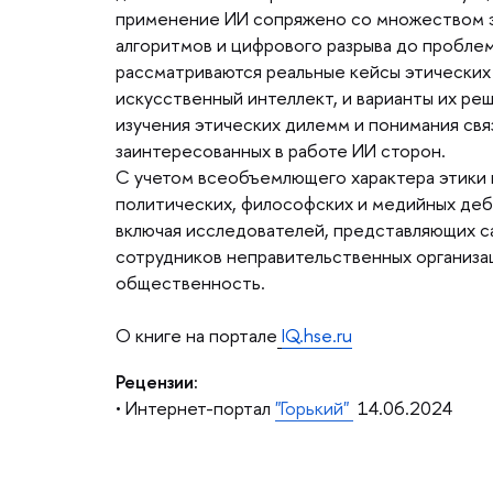
применение ИИ сопряжено со множеством э
алгоритмов и цифрового разрыва до проблем
рассматриваются реальные кейсы этических
искусственный интеллект, и варианты их ре
изучения этических дилемм и понимания свя
заинтересованных в работе ИИ сторон.
С учетом всеобъемлющего характера этики 
политических, философских и медийных деба
ключая исследователей, представляющих са
сотрудников неправительственных организа
общественность.
О книге на портале
IQ.hse.ru
Р
ецензии:
• Интернет-портал
"Горький"
14.06.2024