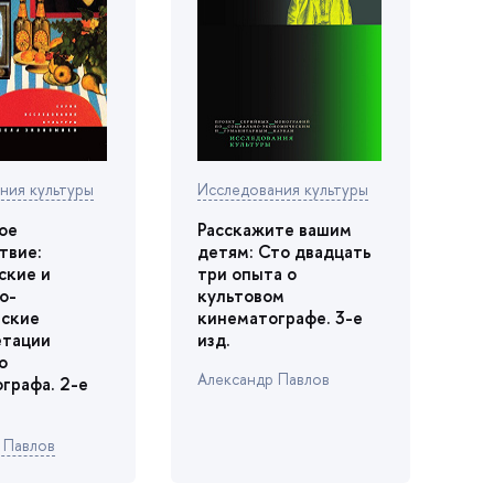
ния культуры
Исследования культуры
ое
Расскажите вашим
твие:
детям: Сто двадцать
ские и
три опыта о
о-
культовом
еские
кинематографе. 3-е
етации
изд.
о
Александр Павло
графа. 2-е
р Павло