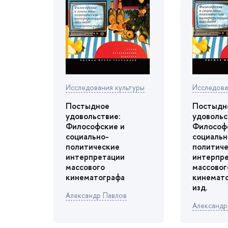
Исследования культуры
Исследова
Постыдное
Постыдн
удовольствие:
удовольс
Философские и
Философ
социально-
социальн
политические
политич
интерпретации
интерпр
массового
массовог
кинематографа
кинемато
изд.
Александр Павло
Александ