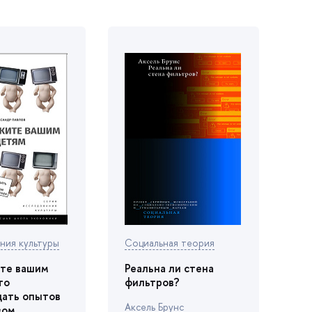
ния культуры
Социальная теория
те вашим
Реальна ли стена
то
фильтров?
цать опыто
Аксель Брунс
вом