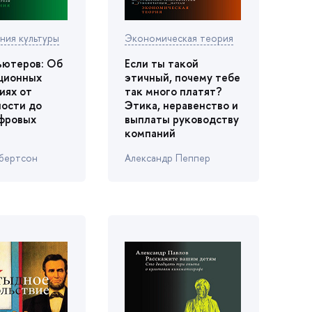
ния культуры
Экономическая теория
ьютеров: О
Если ты такой
ционных
этичный, почему тебе
иях от
так много платят?
ости до
Этика, неравенство и
фровых
ыплаты руководству
компаний
бертсон
Александр Пеппер