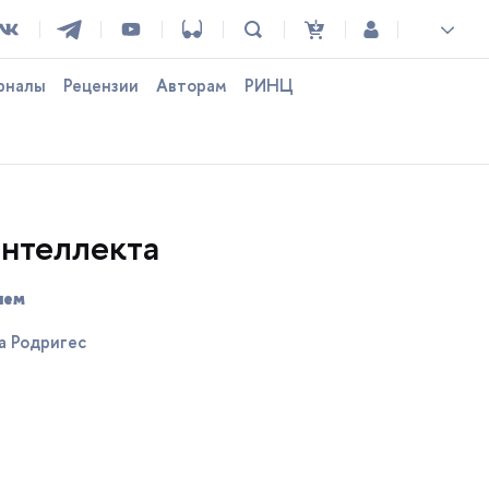
рналы
Рецензии
Авторам
РИНЦ
интеллекта
лем
а Родригес