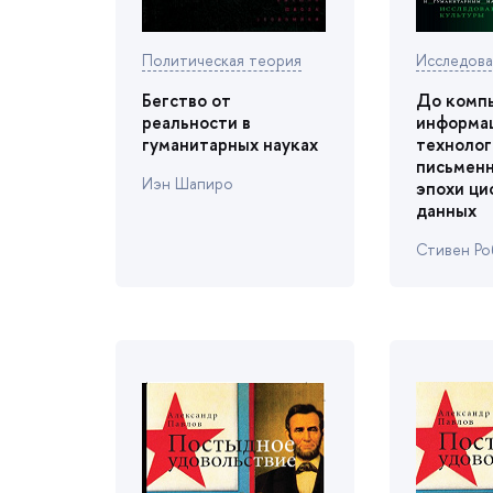
Политическая теория
Исследова
Бегство от
До комп
реальности
информа
уманитарных науках
технолог
письменн
Иэн Шапиро
эпохи ци
данных
Стивен Ро