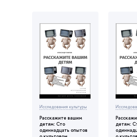
Исследования культуры
Исследова
Расскажите вашим
Расскажи
детям: Сто
детям: С
одиннадцать опыто
одиннад
о культовом
о культо