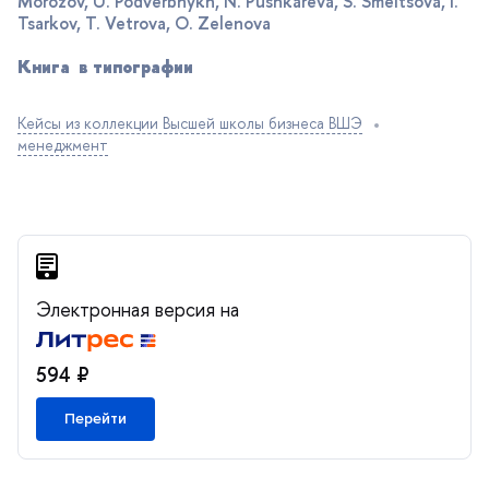
Morozov, U. Podverbnykh, N. Pushkareva, S. Smeltsova, I.
Tsarkov, T. Vetrova, O. Zelenova
Книга в типографии
Кейсы из коллекции Высшей школы бизнеса ВШЭ
менеджмент
Электронная версия на
594 ₽
Перейти