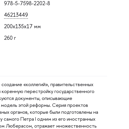
978-5-7598-2202-8
46213449
200x135x17 мм
260
 создание «коллегий», правительственных
й коренную перестройку государственного
икуются документы, описывающие
— модель этой реформы. Серия проекто
вных органов, которые были подготовлены на
у самого Петра I одним из его иностранных
ном Люберасом, отражает множественность