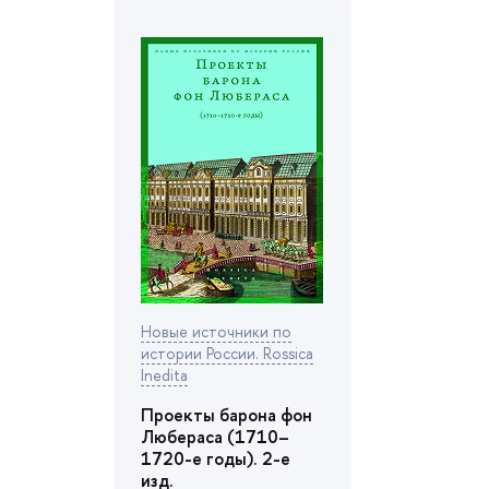
Новые источники по
истории России. Rossica
Inedita
Проекты барона фон
Любераса (1710–
1720-е годы). 2-е
изд.