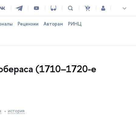
рналы
Рецензии
Авторам
РИНЦ
юбераса (1710–1720-е
a
история