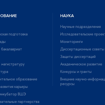
ЗОВАНИЕ
НАУКА
Научные подразделения
ская подготовка
Исследовательские проек
ады
Мониторинги
 бакалавриат
Диссертационные советы
Защиты диссертаций
 магистратуру
Академическое развитие
нтура
Конкурсы и гранты
ительное образование
нешние научно-информац
ресурсы
азвития карьеры
-инкубатор ВШЭ
вательные партнерства