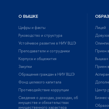
О ВЫШКЕ
ОБРА
Цифры и факты
Лицей
Руководство и структура
Довузов
Устойчивое развитие в НИУ ВШЭ
Олимпи
Преподаватели и сотрудники
Прием в
Корпуса и общежития
ышка+
Закупки
Прием в
Обращения граждан в НИУ ВШЭ
Аспира
Фонд целевого капитала
Дополн
Противодействие коррупции
Центр р
Сведения о доходах, расходах, о
Бизнес
имуществе и обязательствах
Образо
имущественного характера