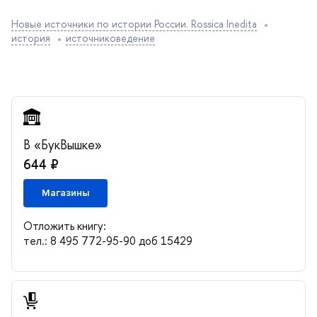
Новые источники по истории России. Rossica Inedita
история
источниковедение
«БукВышке»
644 ₽
Магазины
Отложить книгу:
тел.: 8 495 772-95-90 доб 15429