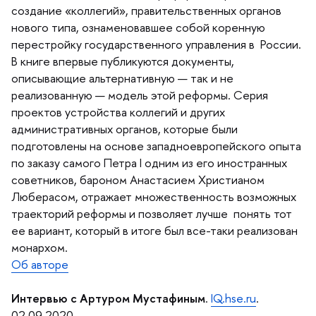
создание «коллегий», правительственных органо
нового типа, ознаменовавшее собой коренную
перестройку государственного управления в России.
книге впервые публикуются документы,
описывающие альтернативную — так и не
реализованную — модель этой реформы. Серия
проектов устройства коллегий и других
административных органов, которые были
подготовлены на основе западноевропейского опыта
по заказу самого Петра I одним из его иностранных
советников, бароном Анастасием Христианом
Люберасом, отражает множественность возможных
траекторий реформы и позволяет лучше понять тот
ее вариант, который в итоге был все-таки реализован
монархом.
Об авторе
И
нтервью с Артуром Мустафиным
.
IQ.hse.ru
.
02.09.2020