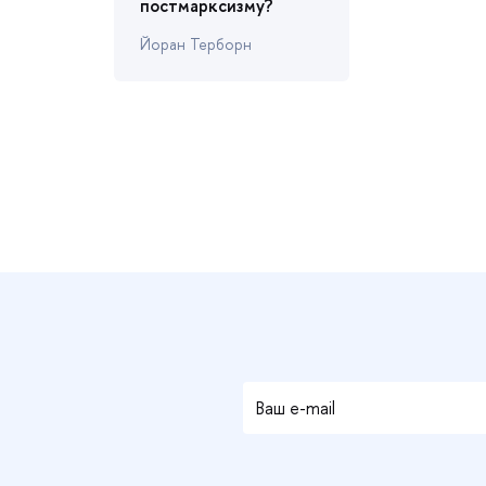
постмарксизму?
Йоран Терборн