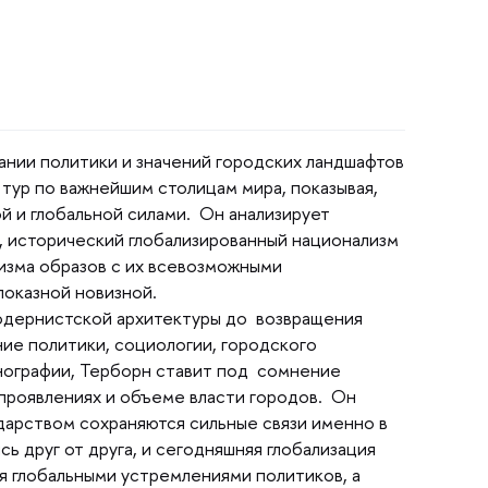
нии политики и значений городских ландшафто
ур по важнейшим столицам мира, показывая,
й и глобальной силами. Он анализирует
 исторический глобализированный национализм
изма образов с их всевозможными
оказной новизной.
одернистской архитектуры до возвращения
ие политики, социологии, городского
онографии, Терборн ставит под сомнение
 проявлениях и объеме власти городов. Он
ударством сохраняются сильные связи именно
сь друг от друга, и сегодняшняя глобализация
я глобальными устремлениями политиков, а