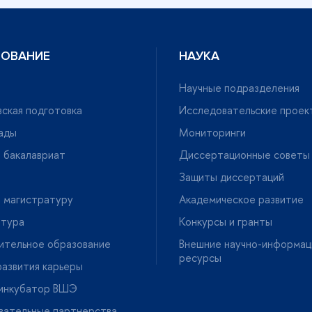
ЗОВАНИЕ
НАУКА
Научные подразделения
ская подготовка
Исследовательские проек
ады
Мониторинги
 бакалавриат
Диссертационные советы
Защиты диссертаций
 магистратуру
Академическое развитие
нтура
Конкурсы и гранты
ительное образование
нешние научно-информац
ресурсы
азвития карьеры
-инкубатор ВШЭ
вательные партнерства