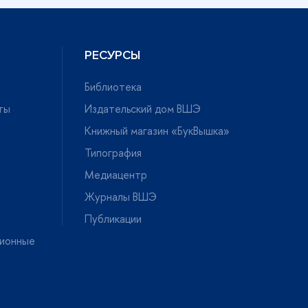
РЕСУРСЫ
Библиотека
ты
Издательский дом ВШЭ
Книжный магазин «БукВышка»
Типография
Медиацентр
Журналы ВШЭ
Публикации
ионные