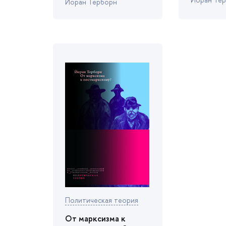
Йоран Терборн
Политическая теория
От марксизма к