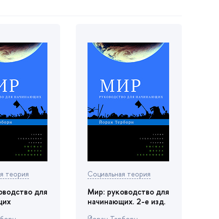
я теория
Социальная теория
оводство для
Мир: руководство для
щих
начинающих. 2-е изд.
рборн
Йоран Терборн