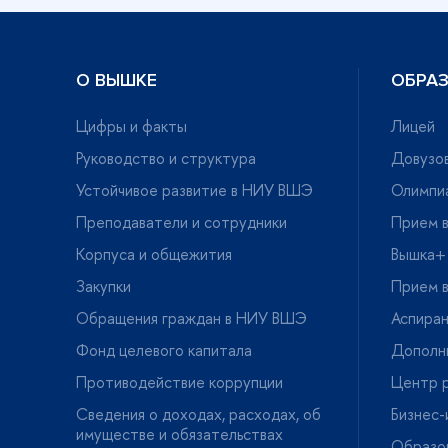
О ВЫШКЕ
ОБРА
Цифры и факты
Лицей
Руководство и структура
Довузов
Устойчивое развитие в НИУ ВШЭ
Олимпи
Преподаватели и сотрудники
Прием в
Корпуса и общежития
ышка+
Закупки
Прием в
Обращения граждан в НИУ ВШЭ
Аспира
Фонд целевого капитала
Дополн
Противодействие коррупции
Центр р
Сведения о доходах, расходах, о
Бизнес
имуществе и обязательствах
Образо