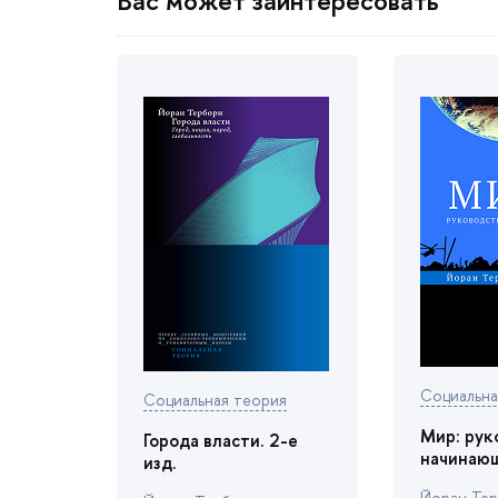
ас может заинтересовать
Социальна
Социальная теория
Мир: рук
Города власти. 2-е
начинаю
изд.
Йоран Те