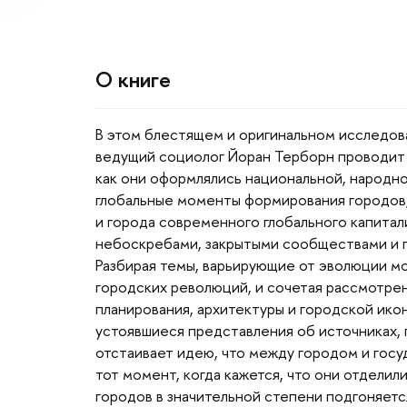
О книге
этом блестящем и оригинальном исследова
едущий социолог Йоран Терборн проводит т
как они оформлялись национальной, народно
лобальные моменты формирования городов,
и города современного глобального капитал
небоскребами, закрытыми сообществами и п
Разбирая темы, варьирующие от эволюции м
ородских революций, и сочетая рассмотрен
планирования, архитектуры и городской ик
устоявшиеся представления об источниках,
отстаивает идею, что между городом и гос
тот момент, когда кажется, что они отделили
ородов в значительной степени подгоняетс