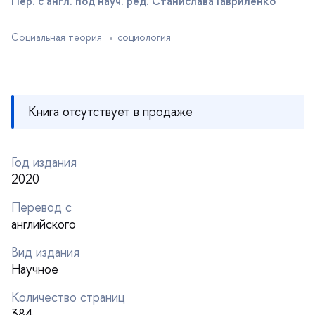
Пер. с англ. под науч. ред. Cтанислава Гавриленко
Социальная теория
социология
Книга отсутствует в продаже
Год издания
2020
Перевод с
английского
ид издания
Научное
Количество страниц
384