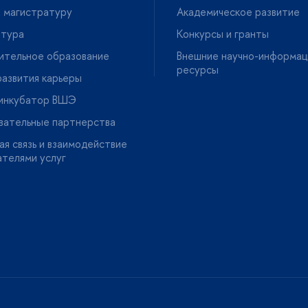
 магистратуру
Академическое развитие
нтура
Конкурсы и гранты
ительное образование
нешние научно-информац
ресурсы
азвития карьеры
-инкубатор ВШЭ
вательные партнерства
я связь и взаимодействие
ателями услу