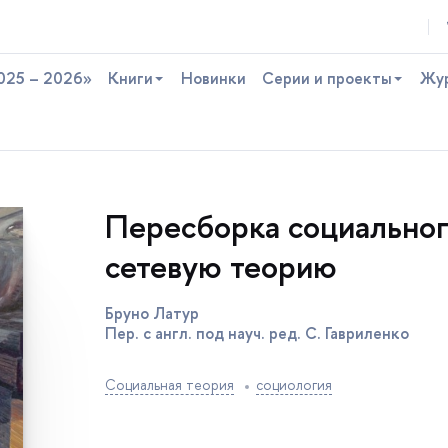
025 – 2026»
Книги
Новинки
Серии и проекты
Жу
Пересборка социального
сетевую теорию
Бруно Латур
Пер. с англ. под науч. ред. C. Гавриленко
Социальная теория
социология