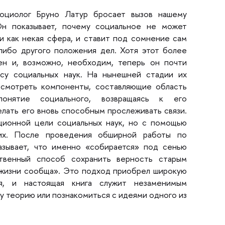
оциолог Бруно Латур бросает вызов нашему
Он показывает, почему социальное не может
и как некая сфера, и ставит под сомнение сам
либо другого положения дел. Хотя этот более
ен и, возможно, необходим, теперь он почти
ссу социальных наук. На нынешней стадии их
есмотреть компоненты, составляющие область
понятие социального, возвращаясь к его
елать его вновь способным прослеживать связи.
ционной цели социальных наук, но с помощью
щих. После проведения обширной работы по
азывает, что именно «собирается» под сенью
ственный способ сохранить верность старым
о жизни сообща». Это подход приобрел широкую
ия, и настоящая книга служит незаменимым
у теорию или познакомиться с идеями одного из