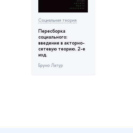
Социальная теория
Пересборка
социального:
едение в акторно-
сетевую теорию. 2-е
изд.
Бруно Латур