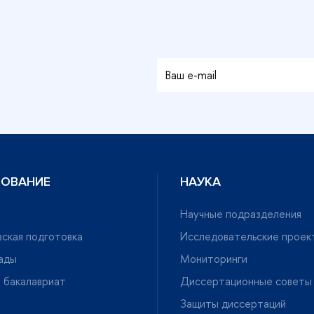
ЗОВАНИЕ
НАУКА
Научные подразделения
ская подготовка
Исследовательские проек
ады
Мониторинги
 бакалавриат
Диссертационные советы
Защиты диссертаций