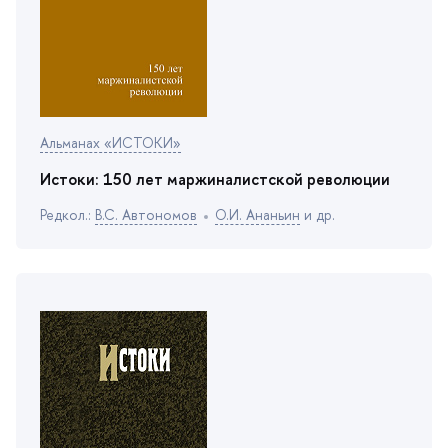
Альманах «ИСТОКИ»
Истоки: 150 лет маржиналистской революции
Редкол.:
.С. Автономо
О.И. Ананьин
и др.