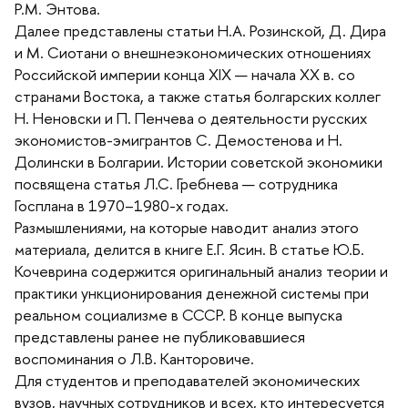
Р.М. Энтова.
Далее представлены статьи Н.А. Розинской, Д. Дира
и М. Сиотани о внешнеэкономических отношениях
Российской империи конца XIX — начала XX в. со
странами Востока, а также статья болгарских колле
Н. Неновски и П. Пенчева о деятельности русских
экономистов-эмигрантов С. Демостенова и Н.
Долински в Болгарии. Истории советской экономики
посвящена статья Л.С. Гребнева — сотрудника
Госплана в 1970–1980-х годах.
Размышлениями, на которые наводит анализ этого
материала, делится в книге Е.Г. Ясин. В статье Ю.Б.
Кочеврина содержится оригинальный анализ теории и
практики ункционирования денежной системы при
реальном социализме в СССР. В конце выпуска
представлены ранее не публиковавшиеся
оспоминания о Л.В. Канторовиче.
Для студентов и преподавателей экономических
узов, научных сотрудников и всех, кто интересуется