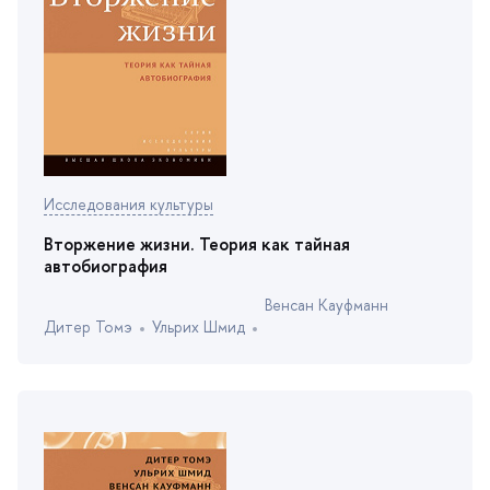
Исследования культуры
торжение жизни. Теория как тайная
автобиография
енсан Кауфманн
Дитер Томэ
Ульрих Шмид