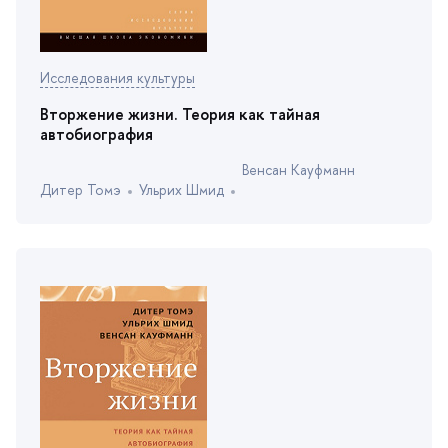
Исследования культуры
торжение жизни. Теория как тайная
автобиография
енсан Кауфманн
Дитер Томэ
Ульрих Шмид