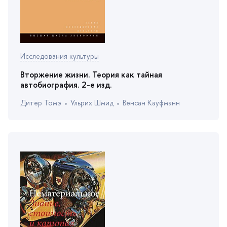
Исследования культуры
торжение жизни. Теория как тайная
автобиография. 2-е изд.
Дитер Томэ
Ульрих Шмид
енсан Кауфманн