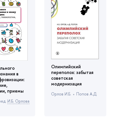
Олимпийский
льного
переполох: забытая
ознания
советская
фровизации:
модернизация
ие,
ии, приемы
Орлов И.Б.
Попов А.Д.
ред.
И.Б. Орлова