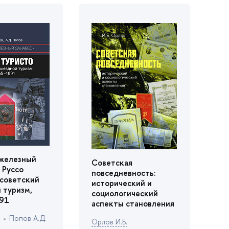
«железный
Советская
 Руссо
повседневность:
 советский
исторический и
 туризм,
социологический
91
аспекты становления
Попов А.Д.
Орлов И.Б.