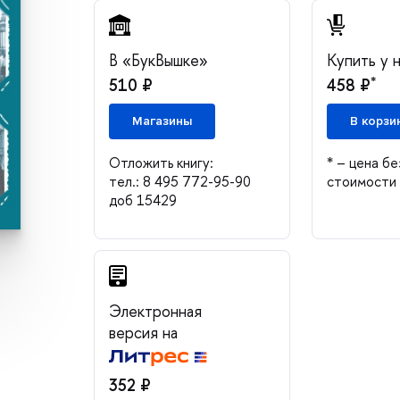
«БукВышке»
Купить у 
*
510 ₽
458 ₽
Магазины
корзи
Отложить книгу:
* – цена бе
тел.: 8 495 772-95-90
стоимости 
доб 15429
Электронная
ерсия на
352 ₽