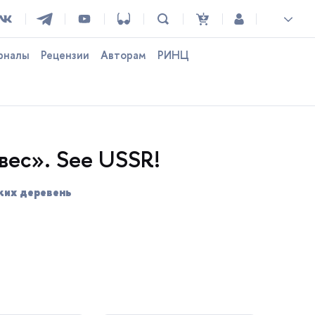
рналы
Рецензии
Авторам
РИНЦ
вес». Sее USSR!
ких деревень