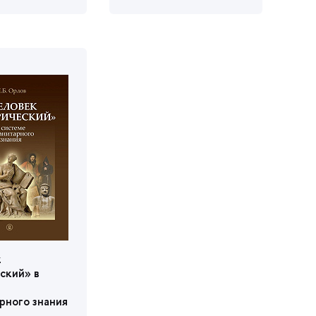
к
еский»
ного знания