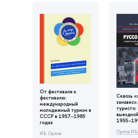
От фестиваля к
Сквозь 
фестивалю:
занавес».
международный
туристо:
молодежный туризм
ыездной
СССР в 1957–1985
1955–19
одах
Орлов И.Б.
И.Б. Орло