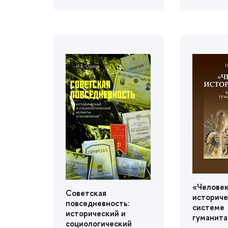
«Челове
Советская
историч
повседневность:
системе
исторический и
уманитар
социологический