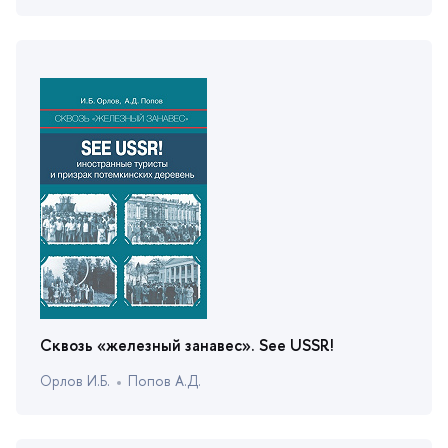
Сквозь «железный занавес». Sее USSR!
Орлов И.Б.
Попов А.Д.