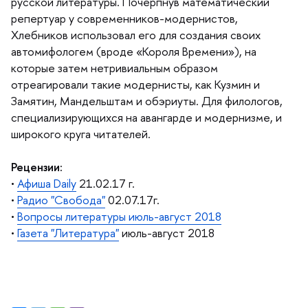
русской литературы. Почерпнув математический
репертуар у современников-модернистов,
Хлебников использовал его для создания своих
автомифологем (вроде «Короля Времени»), на
которые затем нетривиальным образом
отреагировали такие модернисты, как Кузмин и
Замятин, Мандельштам и обэриуты. Для филологов,
специализирующихся на авангарде и модернизме, и
широкого круга читателей.
Рецензии:
•
Афиша Daily
21.02.17 г.
•
Радио "Свобода"
02.07.17г.
•
опросы литературы июль-август 2018
•
Газета "Литература"
июль-август 2018