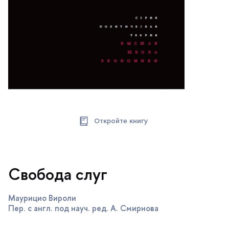
Откройте книгу
Свобода слу
Маурицио Вироли
Пер. с англ. под науч. ред. А. Смирнова