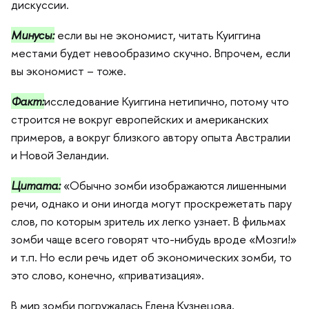
дискуссии.
Минусы:
если вы не экономист, читать Куиггина
местами будет невообразимо скучно. Впрочем, если
ы экономист – тоже.
Факт:
исследование Куиггина нетипично, потому что
строится не вокруг европейских и американских
примеров, а вокруг близкого автору опыта Австралии
и Новой Зеландии.
Цитата:
«Обычно зомби изображаются лишенными
речи, однако и они иногда могут проскрежетать пару
слов, по которым зритель их легко узнает. В фильмах
зомби чаще всего говорят что-нибудь вроде «Мозги!»
и т.п. Но если речь идет об экономических зомби, то
это слово, конечно, «приватизация».
мир зомби погружалась Елена Кузнецова,