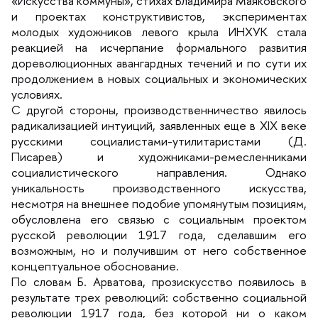
«Искусства коммуны», стихах Владимира Маяковского
и проектах конструктивистов, экспериментах
молодых художников левого крыла ИНХУК стала
реакцией на исчерпание формального развития
дореволюционных авангардных течений и по сути их
продолжением в новых социальных и экономических
условиях.
С другой стороны, производственничество явилось
радикализацией интуиций, заявленных еще в XIX веке
русскими социалистами-утилитаристами (Д.
Писарев) и художниками-ремесленниками
социалистического направления. Однако
уникальность производственного искусства,
несмотря на внешнее подобие упомянутым позициям,
обусловлена его связью с социальным проектом
русской революции 1917 года, сделавшим его
озможным, но и получившим от него собственное
концептуальное обоснование.
По словам Б. Арватова, прозискусство появилось
результате трех революций: собственно социальной
революции 1917 года, без которой ни о каком