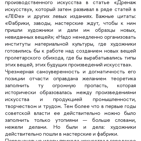
производственного искусства в статье «Дренаж
искусству», который затем развивал в ряде статей
«ЛЕФе» и других левых изданиях. Важные цитаты:
«Фабрики, заводы, мастерские ждут, чтобы к ним
пришли художники и дали им образцы новых,
невиданных вещей»; «Надо немедленно организовать
институты материальной культуры, где художники
отовились бы к работе над созданием новых вещей
пролетарского обихода, где бы вырабатывались типы
этих вещей, этих будущих произведений искусства».
Чрезмерная самоуверенность и догматичность его
позиции отчасти оправдана желанием теоретика
заполнить ту огромную пропасть, которая
исторически образовалась между произведениями
искусства и продукцией промышленности,
творчеством и трудом. Тем более что в первые годы
советской власти ее действительно можно было
заполнить только утопиями — больше словами,
нежели делами. Но были и дела: художники
действительно пошли в мастерские и фабрики.
Первоначально идеям прихода искусства в городское