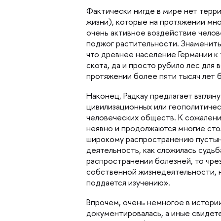
Фактически нигде в мире нет терр
жизни), которые на протяжении мн
очень активное воздействие челове
поджог растительности. Знамениты
что древнее население Германии к
скота, да и просто рубило лес для
протяжении более пяти тысяч лет б
Наконец, Радкау предлагает взглян
цивилизационных или геополитическ
человеческих обществ. К сожалени
неявно и продолжаются многие стол
широкому распространению пустынь
деятельность, как сложилась судь
распространении болезней, то чре
собственной жизнедеятельности, но
поддается изучению».
прочем, очень немногое в истории
документировалась, а иные свидет