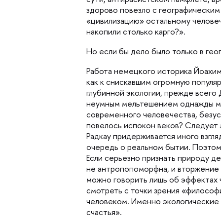
здорово повезло с географическим 
«цивилизацию» остальному человече
накопили столько карго?».
Но если бы дело было только в гео
Работа немецкого историка Йоахима
как к снискавшим огромную популяр
лубинной экологии, прежде всего 
неумным мельтешением однажды мог
современного человечества, безус
повелось испокон веков? Следует 
Радкау придерживается иного взгля
очередь о реальном бытии. Поэтом
Если серьезно признать природу д
не антропопоморфна, и вторжение ч
можно говорить лишь об эффектах 
смотреть с точки зрения «философ
человеком. Именно экологические 
счастья».