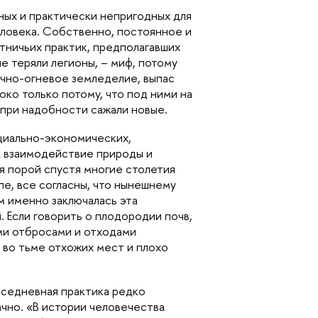
ных и практически непригодных для
еловека. Собственно, постоянное и
тничьих практик, предполагавших
е теряли легионы, – миф, потому
ечно-огневое земледелие, выпас
око только потому, что под ними на
 при надобности сажали новые.
оциально-экономических,
ак взаимодействие природы и
я порой спустя многие столетия
пе, все согласны, что нынешнему
м именно заключалась эта
 Если говорить о плодородии почв,
ыми отбросами и отходами
 во тьме отхожих мест и плохо
вседневная практика редко
чно. «В истории человечества