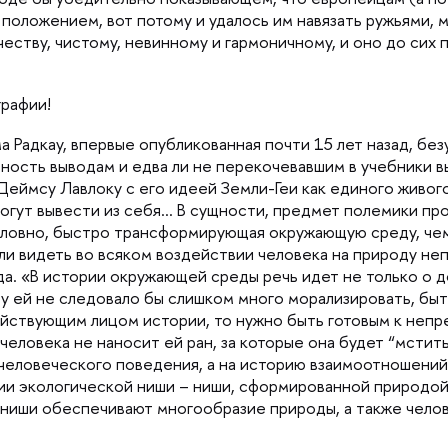
положением, вот потому и удалось им навязать ружьями, 
ству, чистому, невинному и гармоничному, и оно до сих п
графии!
 Радкау, впервые опубликованная почти 15 лет назад, бе
ность выводам и едва ли не перекочевавшим в учебники в
Деймсу Лавлоку с его идеей Земли-Геи как единого живог
ут вывести из себя… В сущности, предмет полемики прос
ловно, быстро трансформирующая окружающую среду, чем
ли видеть во всяком воздействии человека на природу н
да. «В истории окружающей среды речь идет не только о 
у ей не следовало бы слишком много морализировать, быт
ействующим лицом истории, то нужно быть готовым к неп
еловека не наносит ей ран, за которые она будет “мстить
человеческого поведения, а на историю взаимоотношений
ии экологической ниши – ниши, сформированной природой,
ниши обеспечивают многообразие природы, а также челов