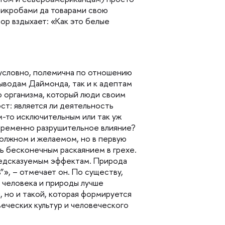
микробами да товарами свою
ор вздыхает: «Как это белые
зусловно, полемична по отношению
ыводам Даймонда, так и к адептам
о организма, который люди своим
т: является ли деятельность
-то исключительным или так уж
епременно разрушительное влияние?
должном и желаемом, но в первую
ь бесконечным раскаянием в грехе.
редсказуемым эффектам. Природа
”», – отмечает он. По существу,
 человека и природы лучше
 но и такой, которая формируется
еческих культур и человеческого