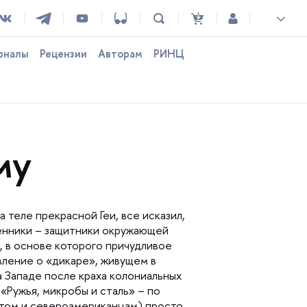
рналы
Рецензии
Авторам
РИНЦ
му
а теле прекрасной Геи, все исказил,
енники – защитники окружающей
 в основе которого причудливое
авление о «дикаре», живущем
 Западе после краха колониальных
«Ружья, микробы и сталь» – по
отом и североамериканцам) просто