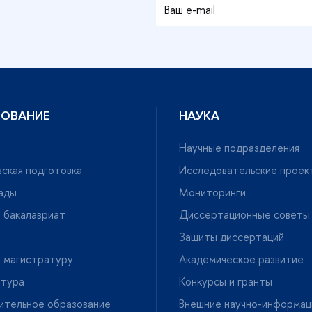
ЗОВАНИЕ
НАУКА
Научные подразделения
ская подготовка
Исследовательские проек
ады
Мониторинги
 бакалавриат
Диссертационные советы
Защиты диссертаций
 магистратуру
Академическое развитие
нтура
Конкурсы и гранты
ительное образование
нешние научно-информац