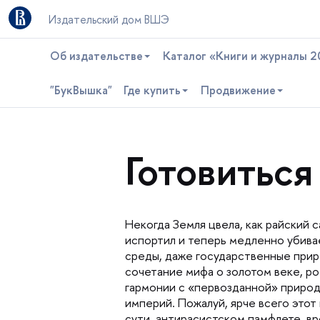
Издательский дом ВШЭ
Об издательстве
Каталог «Книги и журналы 2
"БукВышка"
Где купить
Продвижение
Готовитьс
Некогда Земля цвела, как райский с
испортил и теперь медленно убив
среды, даже государственные прир
сочетание мифа о золотом веке, 
армонии с «первозданной» природо
империй. Пожалуй, ярче всего этот
сути, антирасистском памфлете, в