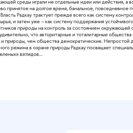
ающей среды играли не отдельные идеи или действия, а в
во принятое на долгое время, банальное, повседневное 
 Власть Радкау трактует прежде всего как систему контр
ырья, и затем уже – как систему поддержания устойчивог
тников природы на контроль за состоянием окружающей с
е удивительно, что авторитарные и тоталитарные общества
 и природы, чем общества демократические. Непростой д
ого режима в охране природы Радкау посвящает специальн
«зеленых» взглядо