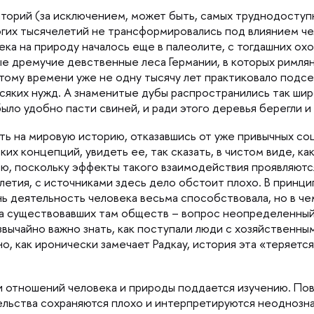
иторий (за исключением, может быть, самых труднодоступ
огих тысячелетий не трансформировались под влиянием ч
ка на природу началось еще в палеолите, с тогдашних охо
е дремучие девственные леса Германии, в которых римлян
 тому времени уже не одну тысячу лет практиковало подс
 всяких нужд. А знаменитые дубы распространились так шир
ыло удобно пасти свиней, и ради этого деревья берегли и
уть на мировую историю, отказавшись от уже привычных с
их концепций, увидеть ее, так сказать, в чистом виде, к
ю, поскольку эффекты такого взаимодействия проявляютс
етия, с источниками здесь дело обстоит плохо. В принци
 деятельность человека весьма способствовала, но в че
ба существовавших там обществ – вопрос неопределенный.
звычайно важно знать, как поступали люди с хозяйственн
, как иронически замечает Радкау, история эта «теряется
 отношений человека и природы поддается изучению. По
ельства сохраняются плохо и интерпретируются неоднозна