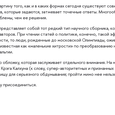
ртину того, как и в каких формах сегодня существуют со
в, которые задаются, затмевает точечные ответы. Многоо
блемы, чем ее решения.
представляет собой тот редкий тип научного сборника, к
 авторов. При чтении статей о политике, конечно, такой э
ости, то люди, рожденные до московской Олимпиады, ожи
(известная как «маленькие хитрости» по преобразованию 
альгии.
обложку, которая заслуживает отдельного внимания. На 
 Крэга Калхуна (к слову, супер-авторитетных и признанны
 пищу для серьезного обдумывания; пройти мимо нее нельз
му присоединиться.