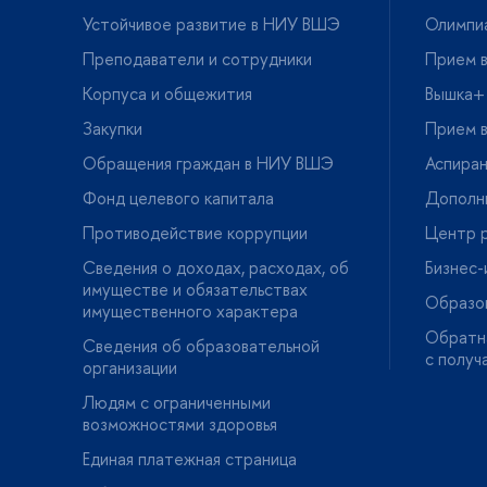
Устойчивое развитие в НИУ ВШЭ
Олимпи
Преподаватели и сотрудники
Прием в
Корпуса и общежития
ышка+
Закупки
Прием в
Обращения граждан в НИУ ВШЭ
Аспира
Фонд целевого капитала
Дополн
Противодействие коррупции
Центр р
Сведения о доходах, расходах, о
Бизнес
имуществе и обязательствах
Образо
имущественного характера
Обратна
Сведения об образовательной
с получ
организации
Людям с ограниченными
озможностями здоровья
Единая платежная страница