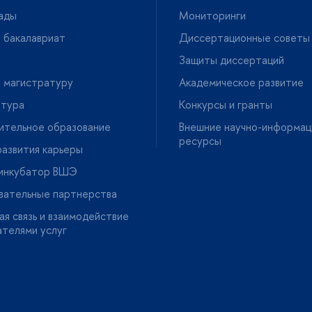
ады
Мониторинги
 бакалавриат
Диссертационные советы
Защиты диссертаций
 магистратуру
Академическое развитие
нтура
Конкурсы и гранты
ительное образование
нешние научно-информац
ресурсы
азвития карьеры
-инкубатор ВШЭ
вательные партнерства
я связь и взаимодействие
ателями услу