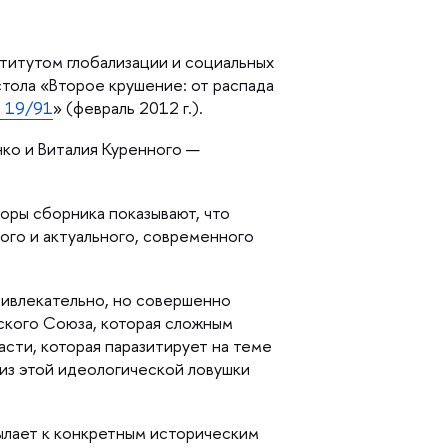
итутом глобализации и социальных
стола «Второе крушение: от распада
t 19/91
» (февраль 2012 г.).
ко и Виталия Куренного —
оры сборника показывают, что
ого и актуального, современного
ривлекательно, но совершенно
ского Союза, которая сложным
сти, которая паразитирует на теме
 из этой идеологической ловушки
сылает к конкретным историческим