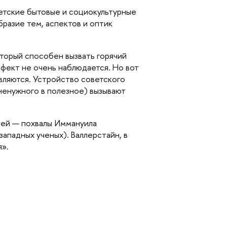
ветские бытовые и социокультурные
бразие тем, аспектов и оптик
оторый способен вызвать горячий
ффект не очень наблюдается. Но вот
вляются. Устройство советского
ненужного в полезное) вызывают
ней — похвалы
Иммануила
х западных ученых). Валлерстайн,
я».