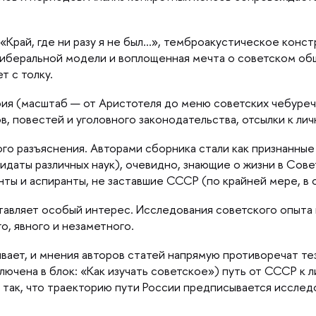
Край, где ни разу я не был…», темброакустическое конст
либеральной модели и воплощенная мечта о советском об
т с толку.
ия (масштаб — от Аристотеля до меню советских чебуреч
ов, повестей и уголовного законодательства, отсылки к ли
го разъяснения. Авторами сборника стали как признанные
идаты различных наук), очевидно, знающие о жизни в Сов
нты и аспиранты, не заставшие СССР (по крайней мере, в 
тавляет особый интерес. Исследования советского опыта 
о, явного и незаметного.
ает, и мнения авторов статей напрямую противоречат тези
лючена в блок: «Как изучать советское») путь от СССР к 
 так, что траекторию пути России предписывается исслед