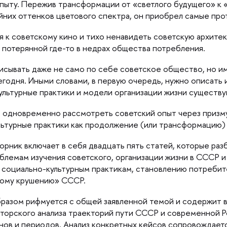
пыту. Пережив трансформации от «светлого будущего» к «
айних оттенков цветового спектра, он приобрел самые пр
 к советскому кино и тихо ненавидеть советскую архитект
 потерянной где-то в недрах общества потребления.
сывать даже не само по себе советское общество, но и
сегодня. Иными словами, в первую очередь, нужно описат
ультурные практики и модели организации жизни существу
т одновременно рассмотреть советский опыт через призм
ьтурные практики как продолжение (или трансформацию)
орник включает в себя двадцать пять статей, которые раз
блемам изучения советского, организации жизни в СССР и
 социально-культурным практикам, становлению потребит
рому крушению» СССР.
разом рифмуется с общей заявленной темой и содержит 
вторского анализа траекторий пути СССР и современной Р
нов и периодов. Анализ конкретных кейсов сопровождаетс