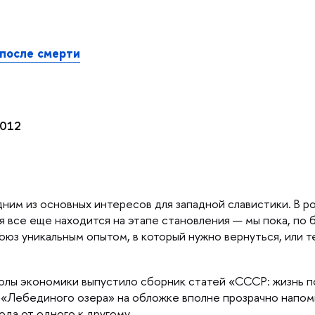
после смерти
2012
дним из основных интересов для западной славистики. В 
 все еще находится на этапе становления — мы пока, по 
юз уникальным опытом, в который нужно вернуться, или т
лы экономики выпустило сборник статей «СССР: жизнь по
е «Лебединого озера» на обложке вполне прозрачно напом
а от одного к другому.