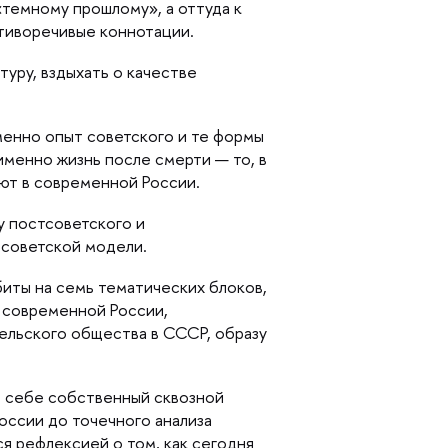
темному прошлому», а оттуда к
отиворечивые коннотации.
уру, вздыхать о качестве
менно опыт советского и те формы
ь именно жизнь после смерти — то,
ют в современной России.
у постсоветского и
 советской модели.
биты на семь тематических блоков,
 современной России,
ельского общества в СССР, образу
в себе собственный сквозной
оссии до точечного анализа
я рефлексией о том, как сегодня