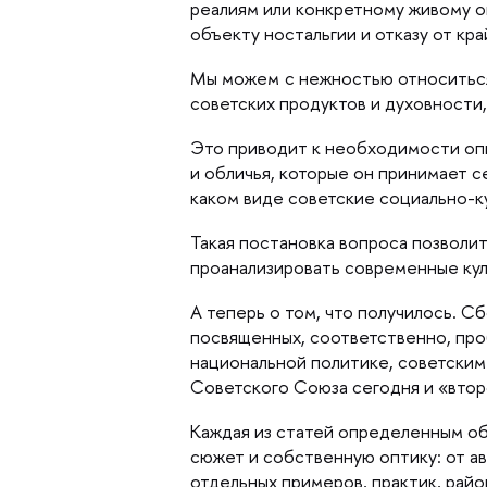
реалиям или конкретному живому о
объекту ностальгии и отказу от кр
Мы можем
с нежностью относиться
советских продуктов и духовности,
Это приводит к необходимости опи
и обличья, которые он принимает 
каком виде советские социально-к
Такая постановка вопроса позволи
проанализировать современные кул
А теперь о том, что получилось.
Сб
посвященных, соответственно, про
национальной политике, советским
Советского Союза сегодня и «вто
Каждая из статей определенным об
сюжет и собственную оптику: от а
отдельных примеров, практик, райо