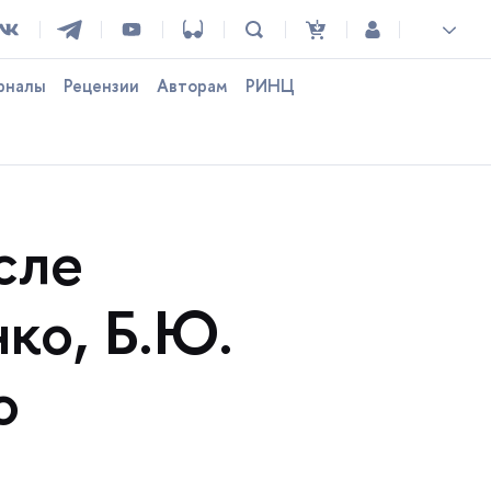
рналы
Рецензии
Авторам
РИНЦ
сле
нко, Б.Ю.
о