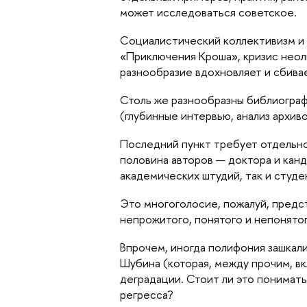
может исследоваться советское.
Социалистический коллективизм и «
«Приключения Кроша», кризис нео
разнообразие вдохновляет и сбивае
Столь же разнообразны библиограф
(глубинные интервью, анализ архив
Последний пункт требует отдельно
половина авторов — доктора и канд
академических штудий, так и студе
Это многоголосие, пожалуй, предс
непрожитого, понятого и непонятог
прочем, иногда полифония зашкалив
Шубина (которая, между прочим, вк
деградации. Стоит ли это понимать
регресса?