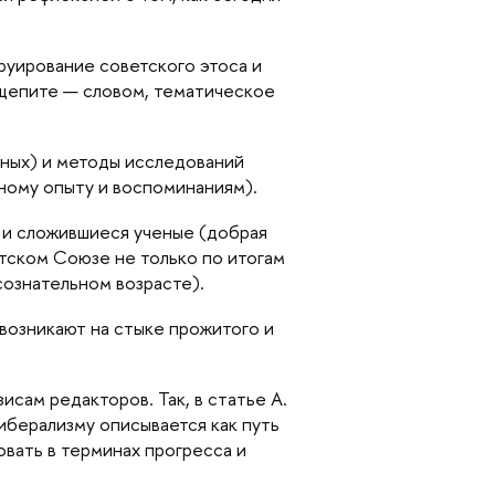
руирование советского этоса и
щепите — словом, тематическое
ных) и методы исследований
чному опыту и воспоминаниям).
 и сложившиеся ученые (добрая
етском Союзе не только по итогам
сознательном возрасте).
возникают на стыке прожитого и
сам редакторов. Так, в статье А.
либерализму описывается как путь
овать в терминах прогресса и