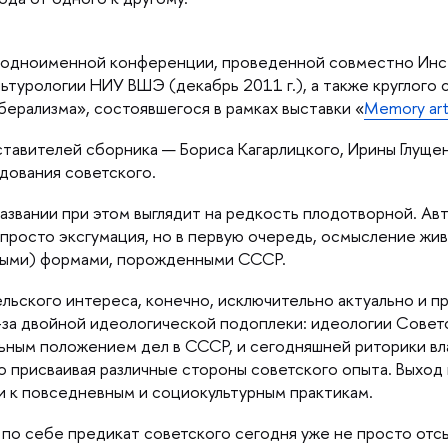
 одноименной конференции, проведенной совместно Инст
турологии НИУ ВШЭ (декабрь 2011 г.), а также круглого 
ерализма», состоявшегося в рамках выставки «
Memory ar
авителей сборника — Бориса Кагарлицкого, Ирины Глущен
едования советского.
звании при этом выглядит на редкость плодотворной. Авт
просто эксгумация, но в первую очередь, осмысление жив
чными) формами, порожденными СССР.
льского интереса, конечно, исключительно актуально и п
з-за двойной идеологической подоплеки: идеологии Совет
ьным положением дел в СССР, и сегодняшней риторики вла
то присваивая различные стороны советского опыта. Выход
и к повседневным и социокультурным практикам.
м по себе предикат советского сегодня уже не просто от