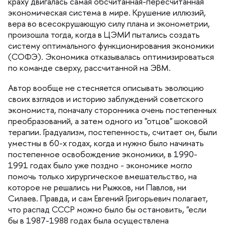
краху двигалась самая обсчитанная-пересчитанная
экономическая система в мире. Крушение иллюзий,
ера во всесокрушающую силу плана и эконометрии,
произошла тогда, когда в ЦЭМИ пытались создать
систему оптимального функционирования экономики
(СОФЭ). Экономика отказывалась оптимизироваться
по команде сверху, рассчитанной на ЭВМ.
Автор вообще не стесняется описывать эволюцию
своих взглядов и историю заблуждений советского
экономиста, поначалу сторонника очень постепенных
преобразований, а затем одного из "отцов" шоковой
терапии. Градуализм, постепенность, считает он, были
уместны в 60-х годах, когда и нужно было начинать
постепенное освобождение экономики, в 1990-
1991 годах было уже поздно - экономике могло
помочь только хирургическое вмешательство, на
которое не решались ни Рыжков, ни Павлов, ни
Силаев. Правда, и сам Евгений Григорьевич полагает,
что распад СССР можно было бы остановить, "если
ы в 1987-1988 годах была осуществлена