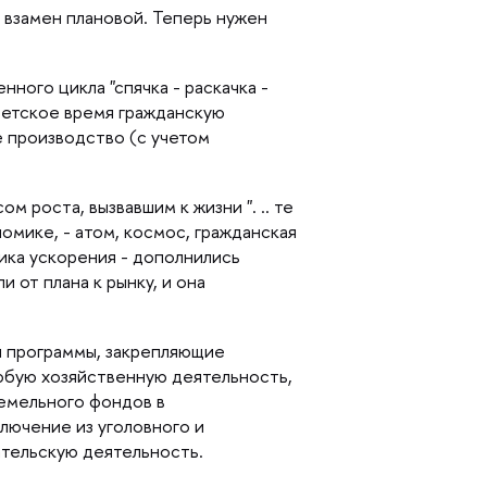
 взамен плановой. Теперь нужен
ного цикла "спячка - раскачка -
оветское время гражданскую
е производство (с учетом
 роста, вызвавшим к жизни ". .. те
мике, - атом, космос, гражданская
тика ускорения - дополнились
 от плана к рынку, и она
я программы, закрепляющие
юбую хозяйственную деятельность,
и земельного фондо
лючение из уголовного и
тельскую деятельность.