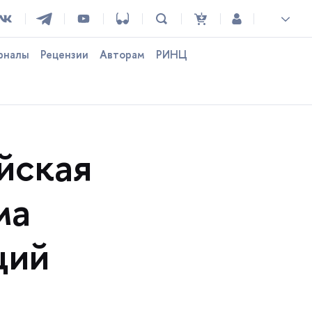
рналы
Рецензии
Авторам
РИНЦ
йская
ма
ций