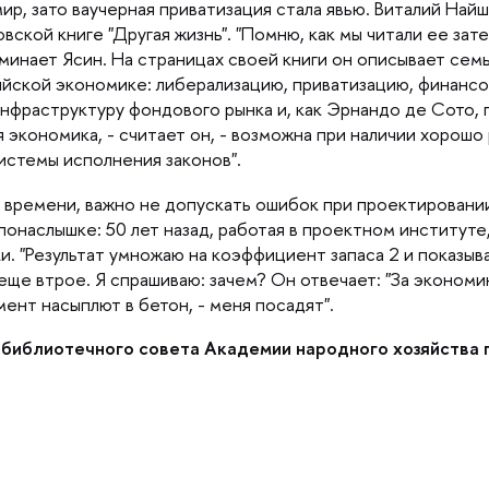
ир, зато ваучерная приватизация стала явью. Виталий Найш
вской книге "Другая жизнь". "Помню, как мы читали ее зат
минает Ясин. На страницах своей книги он описывает сем
йской экономике: либерализацию, приватизацию, финанс
нфраструктуру фондового рынка и, как Эрнандо де Сото, 
экономика, - считает он, - возможна при наличии хорошо
истемы исполнения законов".
 времени, важно не допускать ошибок при проектировани
 понаслышке: 50 лет назад, работая в проектном институте
. "Результат умножаю на коэффициент запаса 2 и показыв
еще втрое. Я спрашиваю: зачем? Он отвечает: "За экономию
ент насыплют в бетон, - меня посадят".
 библиотечного совета Академии народного хозяйства 