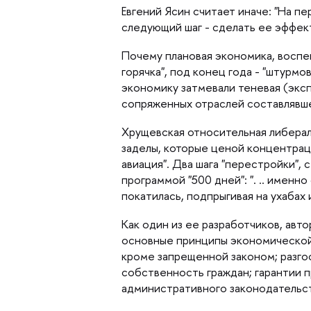
Евгений Ясин считает иначе: "На п
следующий шаг - сделать ее эффек
Почему плановая экономика, воспев
орячка", под конец года - "штурмо
экономику затмевали теневая (эксп
сопряженных отраслей составлявш
Хрущевская относительная либерали
заделы, которые ценой концентраци
авиация". Два шага "перестройки", 
программой "500 дней": ". .. именн
покатилась, подпрыгивая на ухабах 
Как один из ее разработчиков, авт
основные принципы экономической 
кроме запрещенной законом; разг
собственность граждан; гарантии 
административного законодательст