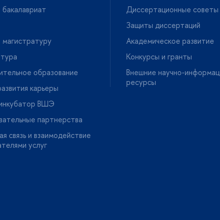
 бакалавриат
Диссертационные советы
Защиты диссертаций
 магистратуру
Академическое развитие
нтура
Конкурсы и гранты
ительное образование
нешние научно-информац
ресурсы
азвития карьеры
-инкубатор ВШЭ
вательные партнерства
я связь и взаимодействие
ателями услу