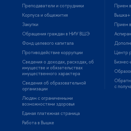
Преподаватели и сотрудники
Прием в
Корпуса и общежития
ышка+
Закупки
Прием в
Обращения граждан в НИУ ВШЭ
Аспира
Фонд целевого капитала
Дополн
Противодействие коррупции
Центр р
Сведения о доходах, расходах, о
Бизнес
имуществе и обязательствах
Образо
имущественного характера
Обратна
Сведения об образовательной
с получ
организации
Людям с ограниченными
озможностями здоровья
Единая платежная страница
Работа в Вышке