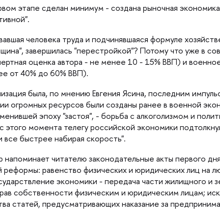
ервом этапе сделан минимум - создана рыночная экономика
тивной".
авшая человека труда и подчинявшаяся формуле хозяйствен
вщина", завершилась "перестройкой"? Потому что уже в с
ертная оценка автора - не менее 10 - 15% ВВП) и военно
ее от 40% до 60% ВВП).
зация была, по мнению Евгения Ясина, последним импульсом
и огромных ресурсов были созданы ранее в военной эконо
сменившей эпоху "застоя", - борьба с алкоголизмом и поли
о с этого момента телегу российской экономики подтолкнули
и все быстрее набирая скорость".
ор напоминает читателю законодательные акты первого дн
реформы: равенство физических и юридических лиц на л
осударствление экономики - передача части жилищного 
прав собственности физическим и юридическим лицам; иск
ва статей, предусматривающих наказание за предпринима