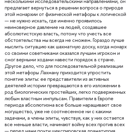
несколькими исследовательскими направлениями, он
предлагает вернуться в решении вопроса о природе
этой монархии от физической метафоры к логической
— не нужно искать, где именно проявилось
неимоверное давление на людей, создавшее
абсолютистскую власть, потому что учесть все
обстоятельства мы всегда не сможем. Гораздо лучше
мыслить ситуацию как шахматную доску, когда монарх
со своими советниками оказался лучшим игроком и
смог верными ходами навести порядок в стране.
Другое дело, что для последовательной реализации
этой метафоры Лахману приходится упростить
понятие элиты: ее представители из активных
деятелей истории превращаются в его изложении
род биологических простейших, легко подверженных
любым властным импульсам. Правители в Европе
периода абсолютизма все больше наращивают свое
могущество, уже не соотнесенное ни с какими
задачами, а члены элиты, чувствуя, как у них остается
се меньше власти, начинают войну всех против всех
— перед нами почти шекспировская драматургия.