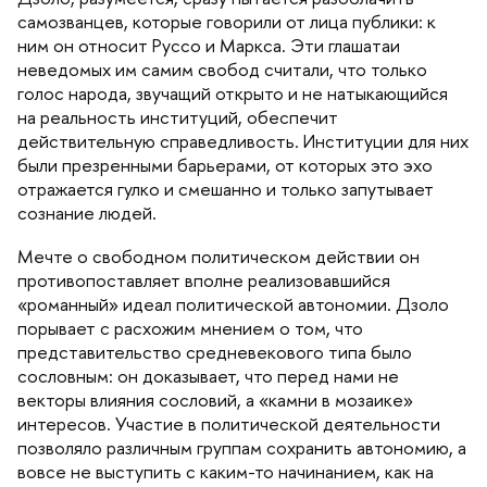
самозванцев, которые говорили от лица публики: к
ним он относит Руссо и Маркса. Эти глашатаи
неведомых им самим свобод считали, что только
олос народа, звучащий открыто и не натыкающийся
на реальность институций, обеспечит
действительную справедливость. Институции для них
ыли презренными барьерами, от которых это эхо
отражается гулко и смешанно и только запутывает
сознание людей.
Мечте о свободном политическом действии он
противопоставляет вполне реализовавшийся
«романный» идеал политической автономии. Дзоло
порывает с расхожим мнением о том, что
представительство средневекового типа было
сословным: он доказывает, что перед нами не
екторы влияния сословий, а «камни в мозаике»
интересов. Участие в политической деятельности
позволяло различным группам сохранить автономию, а
овсе не выступить с каким-то начинанием, как на