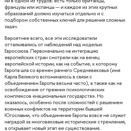
ни в одном из трудов: есть только британцы,
французы или испанцы — и каждое из этих крупных
образований должно изучаться отдельно и с
подбором собственных ключей для решения сложных
задач.
ероятнее всего, все эти исследователи
отталкивались от наблюдений над моделью
Евросоюза. Первоначально на интеграцию
европейских стран смотрели как на венец
европейской истории, как на событие, к которому
Европа шла со времен раннего Средневековья (имя
Карла Великого вспоминалось в связи с
объединением Европы весьма часто), а также как на
освобождение от прежних психологических
комплексов «национальных государств». Но
оказалось, особенно после сложностей с решением
оенных конфликтов на территории бывшей
Югославии, что объединение Европы вовсе не служит
наградой за многовековые исторические стремления,
а открывает новый этап ее существования.