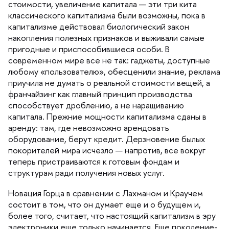
стоимости, увеличение капитала — эти три кита
классического капитализма были возможны, пока
капитализме действовал биологический закон
накопления полезных признаков и выживали самые
пригодные и приспособившиеся особи.
современном мире все не так: гаджеты, доступные
любому «пользователю», обесценили знание, реклама
приучила не думать о реальной стоимости вещей, а
франчайзинг как главный принцип производства
способствует дроблению, а не наращиванию
капитала. Прежние мощности капитализма сданы
аренду: там, где невозможно арендовать
оборудование, берут кредит. Дерзновение былых
покорителей мира исчезло — напротив, все вокру
теперь пристраиваются к готовым фондам и
структурам ради получения новых услуг.
Новация Горца в сравнении с Лахманом и Краучем
состоит в том, что он думает еще и о будущем и,
олее того, считает, что настоящий капитализм в эру
электроники еще только начинается. Еще поколение-