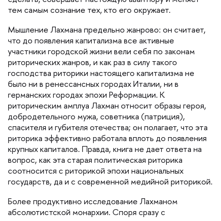
тем самым сознание тех, кто его окружает.
Мышление Лахмана предельно жанрово: он считает,
что до появления капитализма все активные
участники городской жизни вели себя по законам
риторических жанров, и как раз в силу такого
осподства риторики настоящего капитализма не
ыло ни в ренессансных городах Италии, ни
ерманских городах эпохи Реформации. К
риторическим амплуа Лахман относит образы героя,
добродетельного мужа, советника (патриция),
спасителя и губителя отечества; он полагает, что эта
риторика эффективно работала вплоть до появления
крупных капиталов. Правда, книга не дает ответа на
опрос, как эта старая политическая риторика
соотносится с риторикой эпохи национальных
осударств, да и с современной медийной риторикой.
Более продуктивно исследование Лахманом
абсолютистской монархии. Споря сразу с