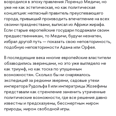
озродился в эпоху правления Лоренцо Медичи, но
уже не как эстетическая, но как политическая
концепция: негласный правитель преуспевающего
орода, привыкший производить впечатление на всех
своими празднествами, выписал из Африки жирафа.
Если старые европейские государи подражали своим
предшественникам, то Медичи, будучи незнатен,
избрал другой путь — показать свою неповторимость,
подобную неповторимости Адама или Орфея.
последующие века многие европейские властители
обзаводились зверинцами, но это уже выглядело не
как триумф, но как тоска по упущенным
озможностям. Сколько бы ни снаряжалось
экспедиций за редкими зверями, садовые утехи
императора Рудольфа II или императрицы Жозефины
представали как стремление заменить утраченные
политические возможности, где все решения давно
известны и предсказуемы, бессмертным миром
природы, миром свободной игры.