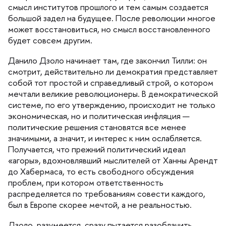
смысл институтов прошлого и тем самым создается
ольшой задел на будущее. После революции многое
может восстановиться, но смысл восстановленного
удет совсем другим.
Данило Дзоло начинает там, где закончил Тилли: он
смотрит, действительно ли демократия представляет
собой тот простой и справедливый строй, о котором
мечтали великие революционеры. В демократической
системе, по его утверждению, происходит не только
экономическая, но и политическая инфляция —
политические решения становятся все менее
значимыми, а значит, и интерес к ним ослабляется.
Получается, что прежний политический идеал
«агоры», вдохновлявший мыслителей от Ханны Арендт
до Хабермаса, то есть свободного обсуждения
проблем, при котором ответственность
распределяется по требованиям совести каждого,
ыл в Европе скорее мечтой, а не реальностью.
Дзоло, разумеется, сразу пытается разоблачить