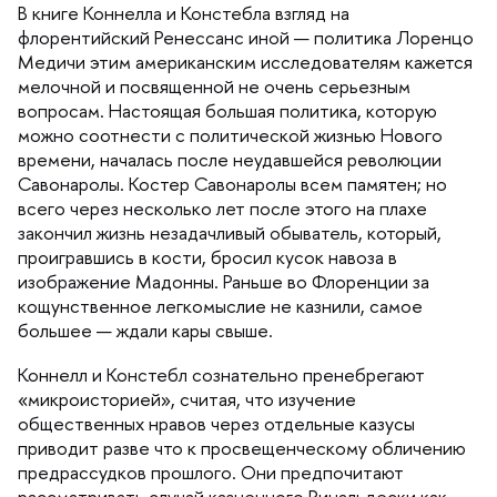
книге Коннелла и Констебла взгляд на
флорентийский Ренессанс иной — политика Лоренцо
Медичи этим американским исследователям кажется
мелочной и посвященной не очень серьезным
опросам. Настоящая большая политика, которую
можно соотнести с политической жизнью Нового
ремени, началась после неудавшейся революции
Савонаролы. Костер Савонаролы всем памятен; но
сего через несколько лет после этого на плахе
закончил жизнь незадачливый обыватель, который,
проигравшись в кости, бросил кусок навоза
изображение Мадонны. Раньше во Флоренции за
кощунственное легкомыслие не казнили, самое
ольшее — ждали кары свыше.
Коннелл и Констебл сознательно пренебрегают
«микроисторией», считая, что изучение
общественных нравов через отдельные казусы
приводит разве что к просвещенческому обличению
предрассудков прошлого. Они предпочитают
рассматривать случай казненного Ринальдески как