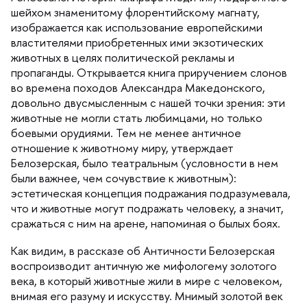
шейхом знаменитому флорентийскому магнату,
изображается как использование европейскими
ластителями приобретенных ими экзотических
животных в целях политической рекламы и
пропаганды. Открывается книга приручением слоно
о времена походов Александра Македонского,
довольно двусмысленным с нашей точки зрения: эти
животные не могли стать любимцами, но только
оевыми орудиями. Тем не менее античное
отношение к животному миру, утверждает
Белозерская, было театральным (условности в нем
ыли важнее, чем сочувствие к животным):
эстетическая концепция подражания подразумевала,
что и животные могут подражать человеку, а значит,
сражаться с ним на арене, напоминая о былых боях.
Как видим, в рассказе об Античности Белозерская
оспроизводит античную же мифологему золотого
ека, в который животные жили в мире с человеком,
нимая его разуму и искусству. Мнимый золотой век