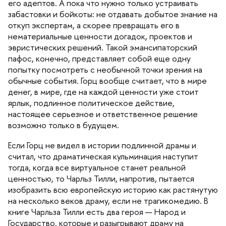
его адептов. А пока что нужно только устраивать
забастовки и бойкоты: не отдавать добытое знание на
откуп экспертам, а скорее превращать его
нематериальные ценности догадок, проектов и
эвристических решений. Такой эмансипаторский
пафос, конечно, представляет собой еще одну
попытку посмотреть с необычной точки зрения на
обычные события. Горц вообще считает, что в мире
денег, в мире, где на каждой ценности уже стоит
ярлык, подлинное политическое действие,
настоящее серьезное и ответственное решение
озможно только в будущем.
Если Горц не видел в истории подлинной драмы и
считал, что драматическая кульминация наступит
тогда, когда все виртуальное станет реальной
ценностью, то Чарльз Тилли, напротив, пытается
изобразить всю европейскую историю как растянутую
на несколько веков драму, если не трагикомедию.
книге Чарльза Тилли есть два героя — Народ и
Государство, которые и разыгрывают драму на