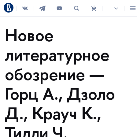
Новое
литературное
обозрение —
Горц А., Дзоло
Д., Крауч К.,
Тилли Ч.