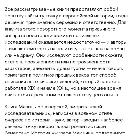
се рассматриваемые книги представляют собой
попытку найти ту точку в европейской истории, когда
решения принимались серьезно и ответственно. Для
анализа этого поворотного момента привычного
аппарата политологических и социальных
исследований оказывается недостаточно — и авторы
начинают смотреть на политику так же, как на роман
или на драму. Они исследуют особенности сюжета,
степень проявленности или непроявленности
характеров, элементы драматургии — иначе говоря,
прилагают к политике прошлых веков тот спосо
описания эстетических явлений, который надежно
работал в XIX и начале ХХ в., но в настоящее время
считается отрезанным от нашего текущего опыта.
Книга Марины Белозерской, американской
исследовательницы, написана в вольном стиле
очерков по истории науки; автор находит наиболее
раннюю точку поворота: кватрочентистский
Ренессанс. История «жирафа Медичи», подаренного