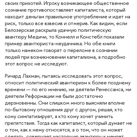
своих прихотей. Игроку возникающее общественное
сознание противопоставляет капиталиста, который
находит деньгам правильное употребление и идет на
риск, только все взвесив и отмерив. Как видим, если
Белозерская раскрыла удачную политическую
авантюру Медичи, то Коннелл и Констебл показали
пример авантюриста-неудачника. Но обе книги
только намеком говорят о переломе в сознании
людей при возникновении капитализма, а подробно
этот вопрос не исследуют.
Ричард Лахман, пытаясь исследовать этот вопрос,
относит политический авантюризм к более позднему
ремени — по его мнению, ни деятели Ренессанса, ни
деятели Реформации не были достаточно
дерзновенны. Они слишком много выясняли вполне
по-бытовому отношения друг с другом, решая, кто
кому симпатизирует, а кто кому хочет учинить
препятствия. Тогда как капиталист, который думает не
о том, как к нему относятся, а о том, что он может
сделать, совершает настоящую авантюру и меняет