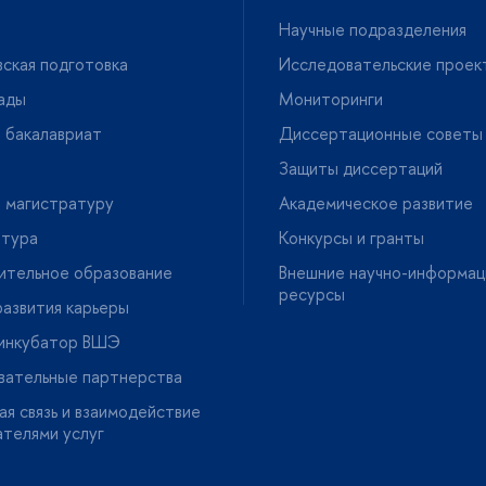
Научные подразделения
ская подготовка
Исследовательские проек
ады
Мониторинги
 бакалавриат
Диссертационные советы
Защиты диссертаций
 магистратуру
Академическое развитие
нтура
Конкурсы и гранты
ительное образование
нешние научно-информац
ресурсы
азвития карьеры
-инкубатор ВШЭ
вательные партнерства
я связь и взаимодействие
ателями услу