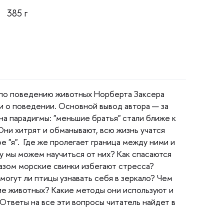
385
по поведению животных Норберта Заксера
 о поведении. Основной вывод автора — за
на парадигмы: "меньшие братья" стали ближе к
 Они хитрят и обманывают, всю жизнь учатся
е "я". Где же пролегает граница между ними и
у мы можем научиться от них? Как спасаются
азом морские свинки избегают стресса?
могут ли птицы узнавать себя в зеркало? Чем
ие животных? Какие методы они используют и
 Ответы на все эти вопросы читатель найдет