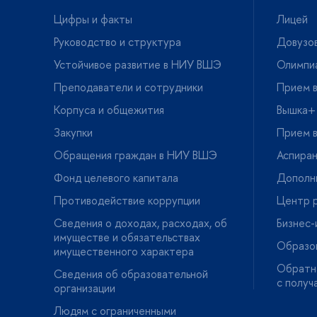
Цифры и факты
Лицей
Руководство и структура
Довузов
Устойчивое развитие в НИУ ВШЭ
Олимпи
Преподаватели и сотрудники
Прием в
Корпуса и общежития
ышка+
Закупки
Прием в
Обращения граждан в НИУ ВШЭ
Аспира
Фонд целевого капитала
Дополн
Противодействие коррупции
Центр р
Сведения о доходах, расходах, о
Бизнес
имуществе и обязательствах
Образо
имущественного характера
Обратна
Сведения об образовательной
с получ
организации
Людям с ограниченными