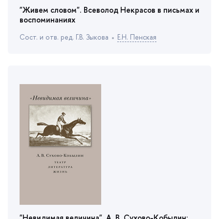
"Живем словом". Всеволод Некрасов в письмах и
оспоминаниях
Сост. и отв. ред. Г.В. Зыкова
Е.Н. Пенская
"Невидимая величина". А. В. Сухово-Кобылин: