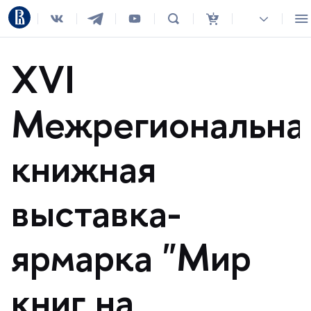
XVI
Межрегиональна
книжная
ыставка-
ярмарка "Мир
книг на