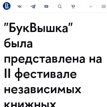
"БукВышка"
ыла
представлена на
II фестивале
независимых
книжных