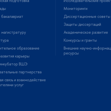
ская подготовка
Исследовательские проек
ады
Мониторинги
 бакалавриат
Диссертационные советы
Защиты диссертаций
 магистратуру
Академическое развитие
нтура
Конкурсы и гранты
ительное образование
нешние научно-информац
ресурсы
азвития карьеры
-инкубатор ВШЭ
вательные партнерства
я связь и взаимодействие
ателями услу