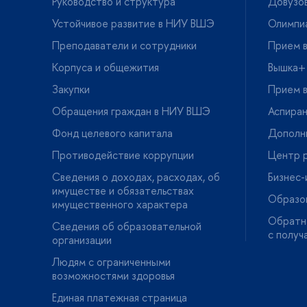
Руководство и структура
Довузов
Устойчивое развитие в НИУ ВШЭ
Олимпи
Преподаватели и сотрудники
Прием в
Корпуса и общежития
ышка+
Закупки
Прием в
Обращения граждан в НИУ ВШЭ
Аспира
Фонд целевого капитала
Дополн
Противодействие коррупции
Центр р
Сведения о доходах, расходах, о
Бизнес
имуществе и обязательствах
Образо
имущественного характера
Обратна
Сведения об образовательной
с получ
организации
Людям с ограниченными
озможностями здоровья
Единая платежная страница