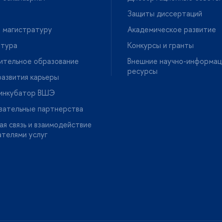
Защиты диссертаций
 магистратуру
Академическое развитие
нтура
Конкурсы и гранты
ительное образование
нешние научно-информац
ресурсы
азвития карьеры
-инкубатор ВШЭ
вательные партнерства
я связь и взаимодействие
ателями услу