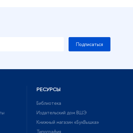
Подписаться
РЕСУРСЫ
Библиотека
ты
Издательский дом ВШЭ
Книжный магазин «БукВышка»
Типография