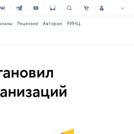
рналы
Рецензии
Авторам
РИНЦ
тановил
ганизаций