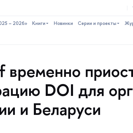
025 – 2026»
Книги
Новинки
Серии и проекты
Жу
ef временно приос
рацию DOI для ор
ии и Беларуси