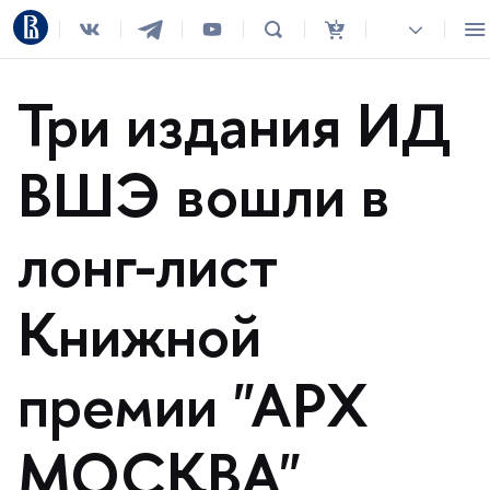
Три издания ИД
ШЭ вошли
лонг-лист
Книжной
премии "АРХ
МОСКВА"