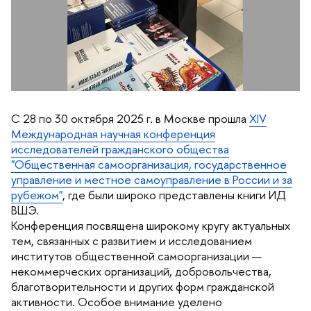
С 28 по 30 октября 2025 г. в Москве прошла
XIV
Международная научная конференция
исследователей гражданского общества
"Общественная самоорганизация, государственное
управление и местное самоуправление в России и за
рубежом"
, где были широко представлены книги ИД
ШЭ.
Конференция посвящена широкому кругу актуальных
тем, связанных с развитием и исследованием
институтов общественной самоорганизации —
некоммерческих организаций, добровольчества,
лаготворительности и других форм гражданской
активности. Особое внимание уделено