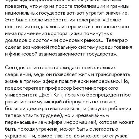
поверить, что мир на пороге глобализации и границы
национальных государств вот-вот утратят значение.
Это было после изобретения телеграфа. «Целые
состояния создавались и терялись в считанные часы
из-за применения корпорациями поминутных
докладов о состоянии фондовых рынков… Телеграф
сделал возможной глобальную систему кредитования
и финансовой взаимозависимости государств».
Сегодня от интернета ожидают новых великих
свершений, ведь он позволяет жить и транслировать
жизнь в прямом эфире практически непрерывно. Но,
предостерегает профессор Вестминстерского
университета Джон Кин, пока что беспрецедентное
развитие коммуникаций обернулось не только
ольшей демократизацией власти (злоупотребления
теперь утаить труднее), но и чрезвычайным
перенасыщением эфира информацией, которая может
ыть походя утрачена, может быть с лёгкостью
украдена – и, самое главное, во множестве случае