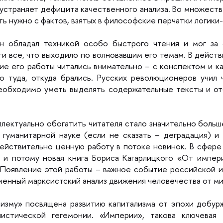
 устраняет дефицита качественного анализа. Во множеств
ать нужно с фактов, взятых в философские перчатки логики
н обладал техникой особо быстрого чтения и мог за 
ти все, что выходило по волновавшим его темам. В дейст
ие его работы читались внимательно – с конспектом и к
о туда, откуда брались. Русских революционеров учил
необходимо уметь выделять содержательные тексты и от
ектуально обогатить читателя стало значительно больш
гуманитарной науке (если не сказать – деградация) и 
ействительно ценную работу в потоке новинок. В сфере
и потому новая книга Бориса Кагарлицкого «От импер
 Появление этой работы – важное событие российской и
еменный марксистский анализ движения человечества от ми
изму» посвящена развитию капитализма от эпохи добурж
стической гегемонии. «Империи», такова ключевая т