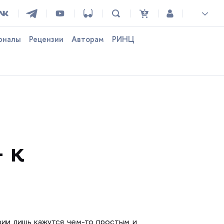
рналы
Рецензии
Авторам
РИНЦ
 к
ии лишь кажутся чем-то простым и