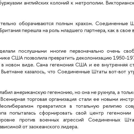
буржуазии английских колоний к метрополии. Викторианс
ательно оборачиваются полным крахом. Соединенные Ш
Британия перешла на роль младшего партнера, как в свое 
делали послушными многие первоначально очень своб
мике США позволила превратить деколонизацию 1950-197
е в новом виде. Сама гегемония США и ее внутренняя с
 Вьетнаме казалось, что Соединенные Штаты вот-вот ут
лабил американскую гегемонию, но она не рухнула, а тол
Всемирная торговая организация стали ее новыми инс
 Неолиберализм превратился в тотальную религию с
опа попыталась сформировать свой центр гегемонии
уровне против военных агрессий Соединенных Шта
ависимой от заокеанского лидера.