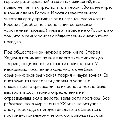
орьких разочарований и мрачных ожиданий, все
пошло не так, как предполагала теория. Во всем мире,
том числе и в России. И хотя отечественного
читателя сразу привлекают в названии слова «опыт
России» (особенно в сочетании со словами
«системный провал»), книга эта вовсе не о России, а о
том, что в самих основах общественных наук что-то
неладно
Под общественной наукой в этой книге Стефан
Хедлунд понимает прежде всего экономическую
теорию, социологию и отчасти политологию. У
нескольких поколений экономистов не было
сомнений: экономическая теория – наука точная. Ее
инструменты позволяли довольно успешно
справляться с кризисами, на их основе можно было
ыстроить достаточно определенные и
оправдывавшиеся в действительности прогнозы. Все
работало, пока мир в конце XX века не вступил
эпоху перехода от индустриального общества к
постиндустриальному, эпоху, сопровождавшуюся