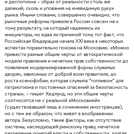
и деспотизма – образ от реальности столь же
далекий, сколь и упования на «невидимую руку»
рынка. Иными словами, совершенно очевидно, что
рыночные реформы привели в России совсем не к
тому результату, на который надеялись их
инициаторы, но едва ли причиной тому тот факт, что
Российская Федерация начала XXI века в некоторых
аспектах поразительно похожа на Московию. «Можно
привести разные общие черты: от автократической
модели правления и нечетких прав собственности до
появления модернизированной формы служилых
дворян, зависимых от доброй воли правителя, до
роста ксенофобии, которая служила “топливом” для
патриотизма и постоянных опасений за безопасность
страны», – пишет Хедлунд, но эти общие черты
соотносятся не с реальной «Московией»
(существовавшей лишь в сочинениях иностранцев),
но с тем ее образом, что живет в воображении
автора. Безусловно, такие факторы, как отсутствие
системы, наследующей римскому праву, нечеткое
разделение понятий власти и собственности, долгая