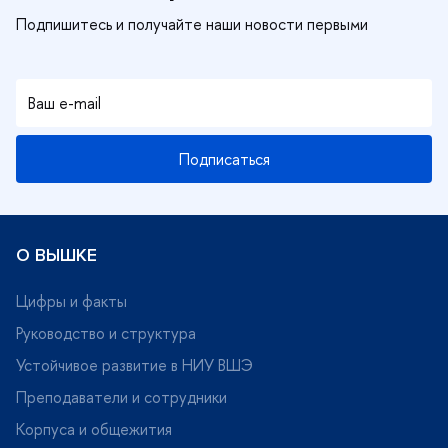
Серия
HSE Bibliotheca Selecta
Подписаться
Orientalia et Classica
POLYSTORIA
О ВЫШКЕ
Альманах «ИСТОКИ»
Цифры и факты
Аналитические доклады Высшей школы бизнеса
Руководство и структура
ШЭ
Устойчивое развитие в НИУ ВШЭ
Библиотека журнала «Вопросы образования»
Преподаватели и сотрудники
Корпуса и общежития
Библиотека ИСИЭЗ ВШЭ