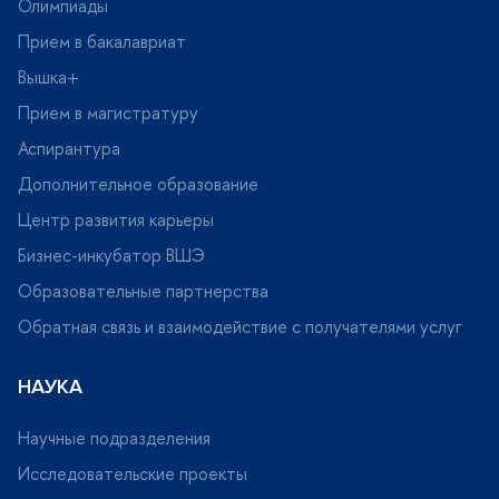
Олимпиады
Новые источники по истории России. Rossica Inedita
Прием в бакалавриат
ышка+
Переводные учебники ВШЭ
Прием в магистратуру
Политическая теория
Аспирантура
Дополнительное образование
Современное бизнес-образование
Центр развития карьеры
Социальная теория
Бизнес-инкубатор ВШЭ
Образовательные партнерства
Теория и практика образования
Обратная связь и взаимодействие с получателями услу
Учебники
НАУКА
Учебники ВШЭ
Научные подразделения
Учебно-методические пособия Высшей школы
Исследовательские проекты
изнеса ВШЭ