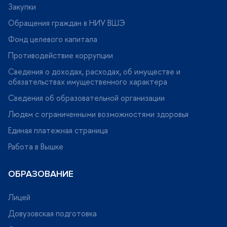
Закупки
Исследования культуры
Обращения граждан в НИУ ВШЭ
Фонд целевого капитала
Кейсы из коллекции Высшей школы бизнеса ВШЭ
Противодействие коррупции
Монографии ВШЭ. Гуманитарные науки
Сведения о доходах, расходах, об имуществе и
обязательствах имущественного характера
Монографии ВШЭ. Социально-экономические
Сведения об образовательной организации
науки
Людям с ограниченными возможностями здоровья
Монографии ВШЭ. Технические науки
Единая платежная страница
Работа в Вышке
Монографии ВШЭ. Юридические науки
ОБРАЗОВАНИЕ
«Население России». Ежегодный демографический
доклад
Лицей
Довузовская подготовка
Новое в менеджменте