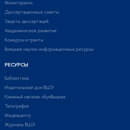
Мониторинги
Фабрика сло
Диссертационные советы
Защиты диссертаций
Хочу в Лицей! Пособия по английскому языку
Академическое развитие
Хочу в Лицей! Пособия по истории
Конкурсы и гранты
нешние научно-информационные ресурсы
Хочу в Лицей! Пособия по литературе
РЕСУРСЫ
Хочу в Лицей! Пособия по математике
Библиотека
Хочу в Лицей! Пособия по русскому языку
Издательский дом ВШЭ
Экономическая теория
Книжный магазин «БукВышка»
Типография
Медиацентр
Журналы ВШЭ