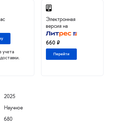
нас
Электронная
ерсия на
ну
660 ₽
з учета
Перейти
доставки.
2025
Научное
680