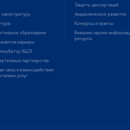
Защиты диссертаций
 магистратуру
Академическое развитие
нтура
Конкурсы и гранты
ительное образование
нешние научно-информац
ресурсы
азвития карьеры
-инкубатор ВШЭ
вательные партнерства
я связь и взаимодействие
ателями услу