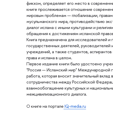
фикхом, определяет его место в современн
книге прослеживается отношение современн
мировым проблемам — глобализации, права
мусульманского мира, противодействию экст
диалог ислама с иными культурами и религи
обращения к достижениям исламской правов
Книга предназначена для исследователей и 
осударственных деятелей, руководителей и
учреждений, а также студентов, аспиранто
права и ислама в целом.
Первое издание книги было удостоено учре
"Россия — Исламский мир" Международной п
работа, которая вносит значительный вклад
сотрудничества между Российской Федераци
заимообогащение культурных и национальны
межцивилизационного диалога.
О книге на портале
IQ-media.ru