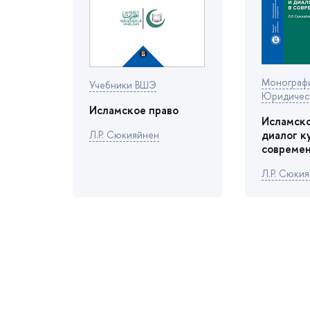
Монограф
Учебники ВШЭ
Юридичес
Исламское право
Исламско
диалог 
Л.Р. Сюкияйнен
совреме
Л.Р. Сюки