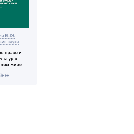
ии ВШЭ.
кие науки
е право и
культур
нном мире
яйнен