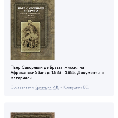
Пьер Саворньян де Бразза: миссия на
Африканский Запад: 1883 - 1885. Документы и
материалы
Cоставители
Кривушин И.В.
Кривушина Е.С.