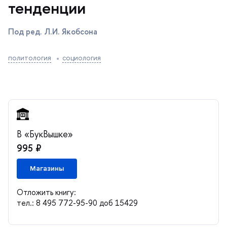
тенденции
Под ред. Л.И. Якобсона
политология
социология
«БукВышке»
995 ₽
Магазины
Отложить книгу:
тел.: 8 495 772-95-90 доб 15429