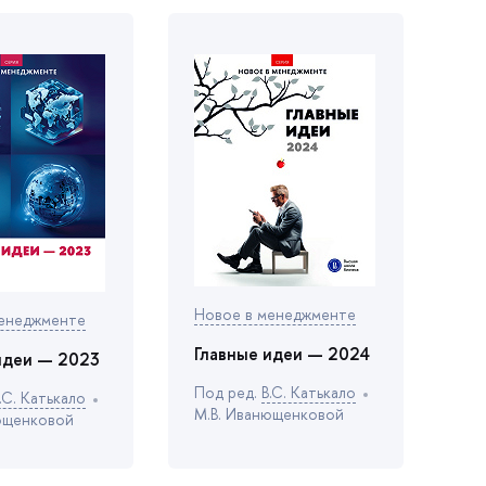
Новое в менеджменте
менеджменте
Главные идеи — 2024
идеи — 2023
Под ред.
.С. Катькало
С. Катькало
М.В. Иванющенковой
ющенковой