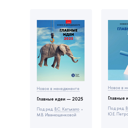
Новое в 
Новое в менеджменте
Главные 
Главные идеи — 2025
Под ред.
.
Под ред.
.С. Катькало
Ю.Е. Петр
М.В. Иванющенковой