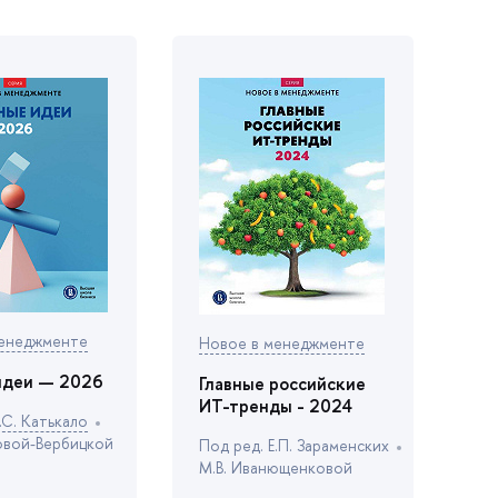
менеджменте
Новое в менеджменте
идеи — 2026
Главные российские
ИТ-тренды - 2024
С. Катькало
овой-Вербицкой
Под ред. Е.П. Зараменских
М.В. Иванющенковой