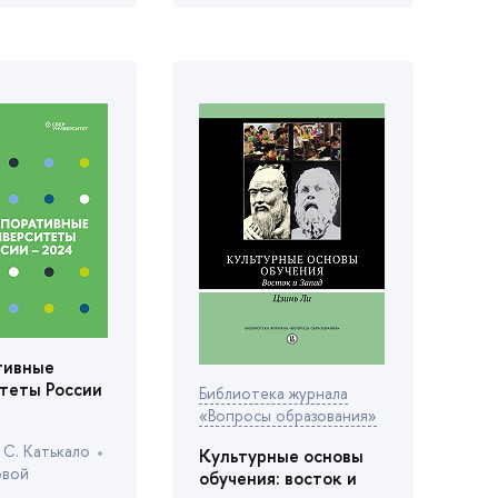
тивные
теты России
Библиотека журнала
«Вопросы образования»
 С. Катькало
Культурные основы
овой
обучения: восток и