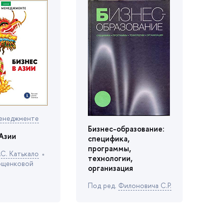
менеджменте
Бизнес-образование:
 Азии
специфика,
программы,
С. Катькало
технологии,
ющенковой
организация
Под ред.
Филоновича С.Р.