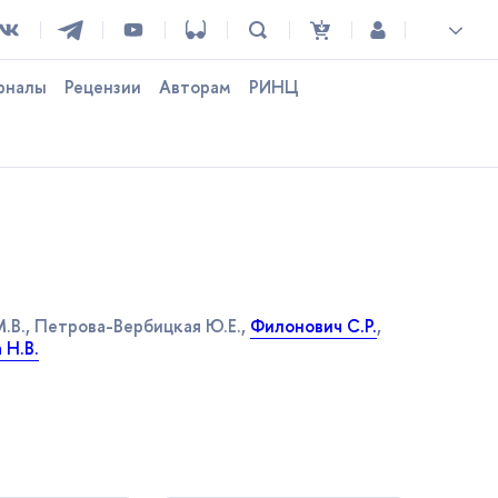
рналы
Рецензии
Авторам
РИНЦ
М.В., Петрова-Вербицкая Ю.Е.,
Филонович С.Р.
,
 Н.В.