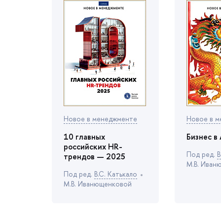
Новое в менеджменте
Новое в 
10 главных
Бизнес в
российских HR-
Под ред.
.
трендов — 2025
М.В. Иван
Под ред.
.С. Катькало
М.В. Иванющенковой