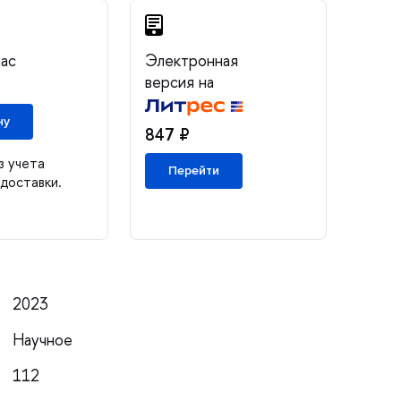
нас
Электронная
ерсия на
ну
847 ₽
з учета
Перейти
доставки.
2023
Научное
112