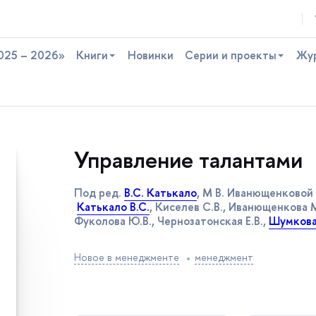
025 – 2026»
Книги
Новинки
Серии и проекты
Жу
Управление талантами
Под ред.
.С. Катькало
, М В. Иванющенковой
Катькало В.С.
, Киселев С.В., Иванющенкова 
Фуколова Ю.В., Чернозатонская Е.В.,
Шумкова
Новое в менеджменте
менеджмент