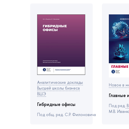
Аналитические доклады
Новое в 
ысшей школы бизнеса
ШЭ
Главные 
Гибридные офисы
Под ред.
.
М.В. Иван
Под общ. ред. С.Р. Филоновича