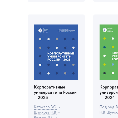
Корпоративные
Корпора
университеты России
универси
– 2023
— 2024
Катькало В.С.
Под ред. В
Шумкова Н.В.
Н.В. Шумк
олков Д.Л.