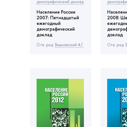
демографический доклад
демографи
Население России
Населени
2007: Пятнадцатый
2008: Ш
ежегодный
ежегодн
демографический
демогра
доклад
доклад
Отв. ред.
ишневский А.Г.
Отв. ред. 