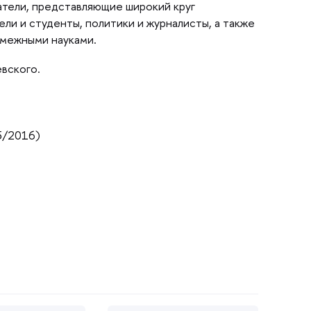
атели, представляющие широкий кру
и и студенты, политики и журналисты, а также
смежными науками.
евского.
5/2016)