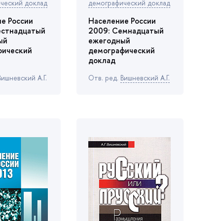
ческий доклад
демографический доклад
е России
Население России
естнадцатый
2009: Семнадцатый
ый
ежегодный
фический
демографический
доклад
Вишневский А.Г.
Отв. ред.
ишневский А.Г.