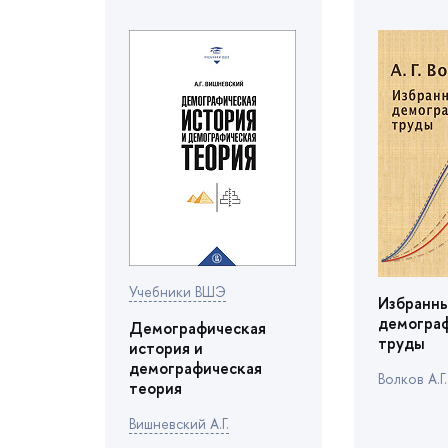
Учебники ВШЭ
Избранн
демогра
Демографическая
труды
история и
демографическая
олков А.Г.
теория
ишневский А.Г.