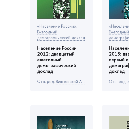
«Население России».
«Населени
Ежегодный
Ежегодный
демографический доклад
демографи
Население России
Населени
2012: двадцатый
2013: дв
ежегодный
первый 
демографический
демогра
доклад
доклад
Отв. ред.
ишневский А.Г.
Отв. ред. 