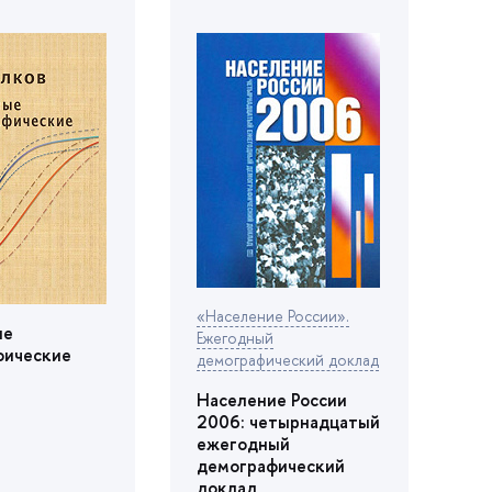
«Население России».
ые
Ежегодный
фические
демографический доклад
Население России
2006: четырнадцатый
ежегодный
демографический
доклад