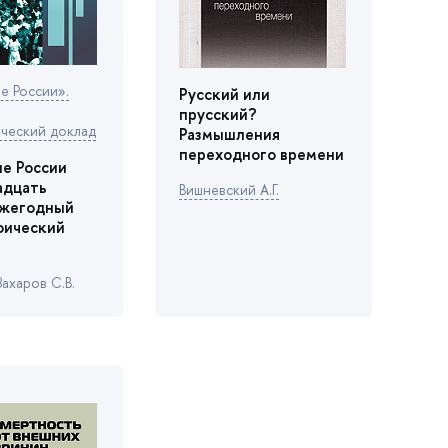
е России».
Русский или
прусский?
ческий доклад
Размышления
переходного времени
е России
адцать
ишневский А.Г.
ежегодный
фический
Захаров С.В.