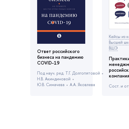
Кейсы из 
ысшей шко
ШЭ
Ответ российского
изнеса на пандемию
Практик
COVID-19
менедж
российск
Под науч. ред. Т.Г. Долгопятовой
компания
Н.В. Акиндиновой
Ю.В. Симачева
А.А. Яковлева
Сост. и от