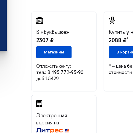
«БукВышке»
Купить у 
*
2307 ₽
2088 ₽
Магазины
корзи
Отложить книгу:
* – цена бе
тел.: 8 495 772-95-90
стоимости 
доб 15429
Электронная
ерсия на