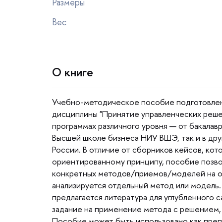
Размеры
ес
О книге
Учебно-методическое пособие подготовлен
дисциплины "Принятие управленческих реше
программах различного уровня — от бакалав
ысшей школе бизнеса НИУ ВШЭ, так и в дру
России. В отличие от сборников кейсов, ко
ориентированному принципу, пособие позво
конкретных методов/приемов/моделей на ос
анализируется отдельный метод или модель. 
предлагается литература для углубленного с
задание на применение метода с решением, 
Пособие может быть использовано как преп