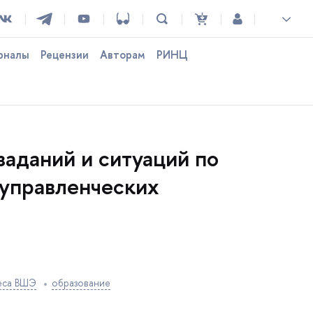
рналы
Рецензии
Авторам
РИНЦ
заданий и ситуаций по
управленческих
еса ВШЭ
образование