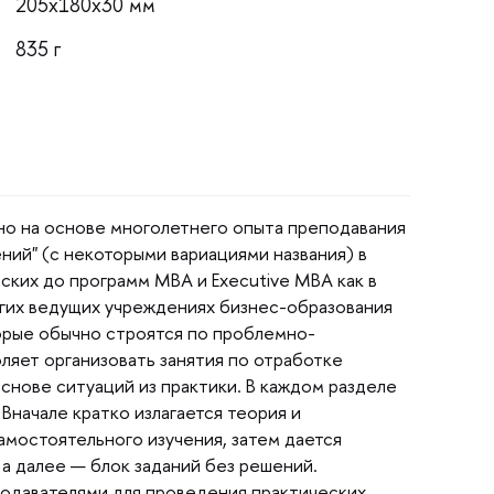
205x180x30 мм
835
о на основе многолетнего опыта преподавания
ний" (с некоторыми вариациями названия)
рских до программ МВА и Executive MBA как
гих ведущих учреждениях бизнес-образования
торые обычно строятся по проблемно-
ляет организовать занятия по отработке
нове ситуаций из практики. В каждом разделе
Вначале кратко излагается теория и
амостоятельного изучения, затем дается
а далее — блок заданий без решений.
одавателями для проведения практических