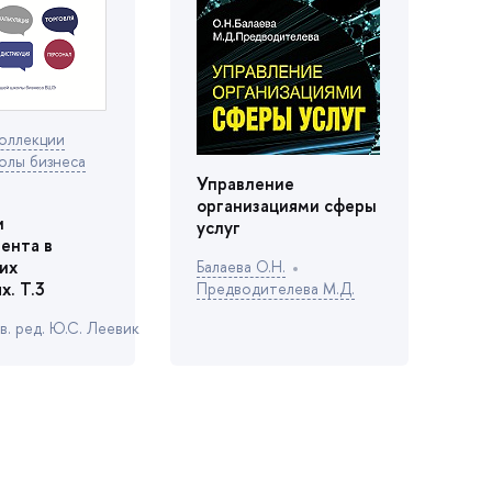
коллекции
лы бизнеса
Управление
организациями сферы
и
услу
мента
их
Балаева О.Н.
х. Т.3
Предводителева М.Д.
в. ред. Ю.С. Леевик