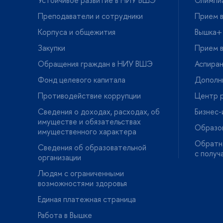
Преподаватели и сотрудники
Прием в
Корпуса и общежития
ышка+
Закупки
Прием в
Обращения граждан в НИУ ВШЭ
Аспира
Фонд целевого капитала
Дополн
Противодействие коррупции
Центр р
Сведения о доходах, расходах, о
Бизнес
имуществе и обязательствах
Образо
имущественного характера
Обратна
Сведения об образовательной
с получ
организации
Людям с ограниченными
озможностями здоровья
Единая платежная страница
Работа в Вышке