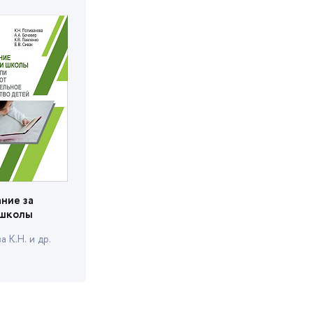
ние за
 школы
 К.Н. и др.