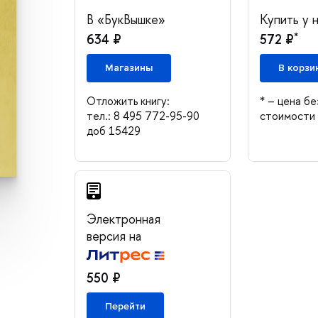
«БукВышке»
Купить у 
*
634 ₽
572 ₽
Магазины
корзи
Отложить книгу:
* – цена бе
тел.: 8 495 772-95-90
стоимости 
доб 15429
Электронная
ерсия на
550 ₽
Перейти