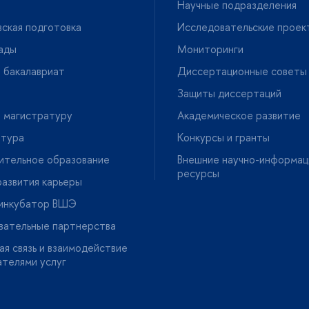
Научные подразделения
ская подготовка
Исследовательские проек
ады
Мониторинги
 бакалавриат
Диссертационные советы
Защиты диссертаций
 магистратуру
Академическое развитие
нтура
Конкурсы и гранты
ительное образование
нешние научно-информац
ресурсы
азвития карьеры
-инкубатор ВШЭ
вательные партнерства
я связь и взаимодействие
ателями услу