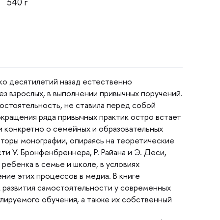
540
ко десятилетий назад естественно
ез взрослых, в выполнении привычных поручений.
остоятельность, не ставила перед собой
окращения ряда привычных практик остро встает
и конкретно о семейных и образовательных
торы монографии, опираясь на теоретические
ти У. Бронфенбреннера, Р. Райана и Э. Деси,
ебенка в семье и школе, в условиях
ние этих процессов в медиа. В книге
 развития самостоятельности у современных
улируемого обучения, а также их собственный