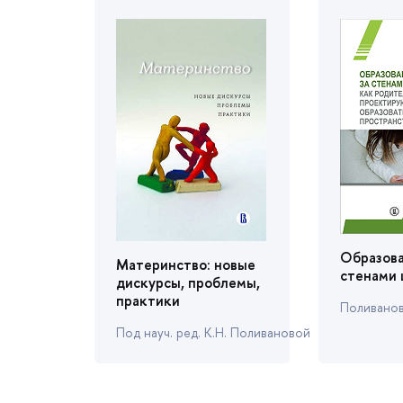
Образова
Материнство: новые
стенами
дискурсы, проблемы,
практики
Поливанова
Под науч. ред. К.Н. Поливановой