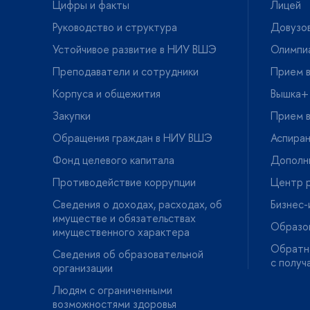
Цифры и факты
Лицей
Руководство и структура
Довузов
Устойчивое развитие в НИУ ВШЭ
Олимпи
Преподаватели и сотрудники
Прием в
Корпуса и общежития
ышка+
Закупки
Прием в
Обращения граждан в НИУ ВШЭ
Аспира
Фонд целевого капитала
Дополн
Противодействие коррупции
Центр р
Сведения о доходах, расходах, о
Бизнес
имуществе и обязательствах
Образо
имущественного характера
Обратна
Сведения об образовательной
с получ
организации
Людям с ограниченными
озможностями здоровья