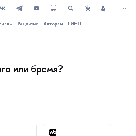
рналы
Рецензии
Авторам
РИНЦ
аго или бремя?