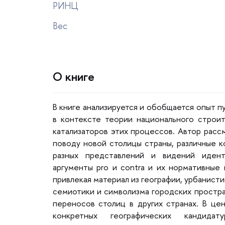
РИНЦ
ес
О книге
книге анализируется и обобщается опыт п
контексте теории национального строите
катализаторов этих процессов. Автор рас
поводу новой столицы страны, различные к
разных представлений и видений иден
аргументы pro и contra и их нормативные
привлекая материал из географии, урбанист
семиотики и символизма городских простра
переносов столиц в других странах. В це
конкретных географических кандида