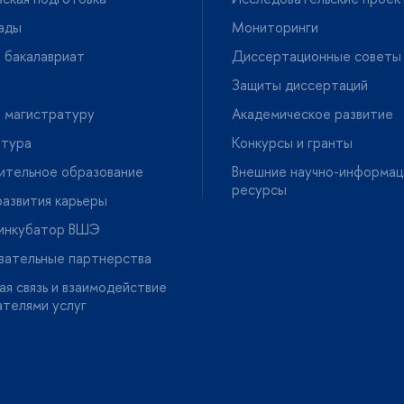
ады
Мониторинги
 бакалавриат
Диссертационные советы
Защиты диссертаций
 магистратуру
Академическое развитие
нтура
Конкурсы и гранты
ительное образование
нешние научно-информац
ресурсы
азвития карьеры
-инкубатор ВШЭ
вательные партнерства
я связь и взаимодействие
ателями услу