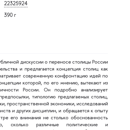
22325924
390
убличной дискуссии о переносе столицы России
льства и предлагается концепция столиц как
сматривает современную конфронтацию идей по
онцепции которой, по его мнению, вытекают из
тичности России. Он подробно анализирует
 предпосылки, типологию предлагаемых столиц,
ики, пространственной экономики, исследований
нств и других дисциплин, и обращается к опыту
нтре его внимания не столько обоснованность
тур, сколько различные политические и