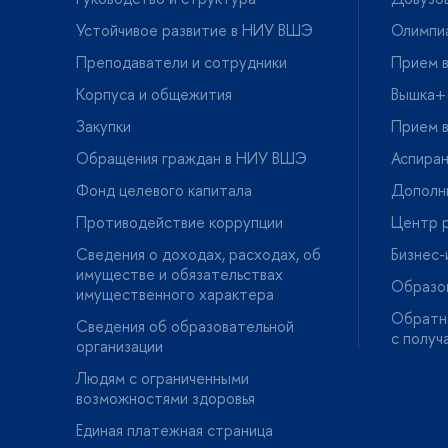
Устойчивое развитие в НИУ ВШЭ
Олимпи
Преподаватели и сотрудники
Прием в
Корпуса и общежития
ышка+
Закупки
Прием в
Обращения граждан в НИУ ВШЭ
Аспира
Фонд целевого капитала
Дополн
Противодействие коррупции
Центр р
Сведения о доходах, расходах, о
Бизнес
имуществе и обязательствах
Образо
имущественного характера
Обратна
Сведения об образовательной
с получ
организации
Людям с ограниченными
озможностями здоровья
Единая платежная страница