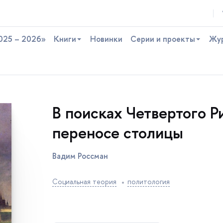
025 – 2026»
Книги
Новинки
Серии и проекты
Жу
поисках Четвертого Ри
переносе столицы
адим Россман
Социальная теория
политология