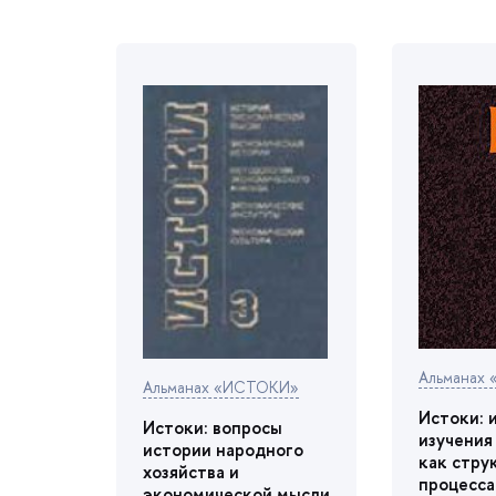
Альманах
Альманах «ИСТОКИ»
Истоки: 
Истоки: вопросы
изучения
истории народного
как стру
хозяйства и
процесса
экономической мысли