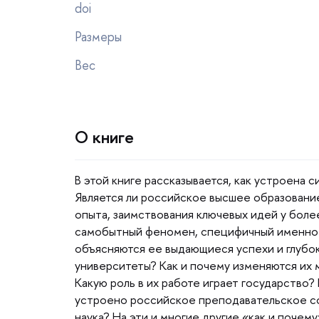
doi
Размеры
ес
О книге
этой книге рассказывается, как устроена с
Является ли российское высшее образовани
опыта, заимствования ключевых идей у боле
самобытный феномен, специфичный именно 
объясняются ее выдающиеся успехи и глубок
университеты? Как и почему изменяются их 
Какую роль в их работе играет государство? 
устроено российское преподавательское со
наука? На эти и многие другие «как и почему