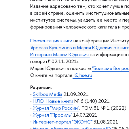
Издание адресовано тем, кто хочет лучше 
своей стране, оценить институциональные 
институтов системы, увидеть ее место и пе
формирования человеческого капитала и про
Презентация книги
на конференции Институт
Ярослав Кузьминов и Мария Юдкевич о книге
Интервью Марии Юдкевич
на информационн
оворит!" 02.11.2021г.
Мария Юдкевич в подкасте
"Большие Вопрос
О книге на портале
IQ.hse.ru
Рецензии:
•
Skillbox Media
21.09.2021
•
НЛО. Новые книги
№ 6 (140) 2021
•
Журнал "Мир России"
. ТОМ 31 № 1 (2022)
•
Журнал "Профиль"
14.07.2021
•
Интернет-портал "ЭКОНС"
31.08.2021
•
Научно-образовательный портал IQ
25.06.