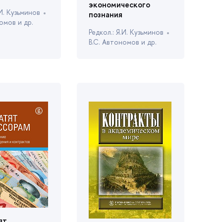
экономического
.И. Кузьмино
познания
омов и др.
Редкол.: Я.И. Кузьмино
.С. Автономов и др.
ят