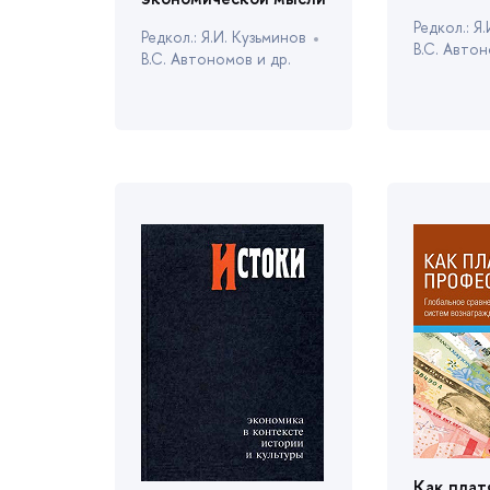
Редкол.: Я
Редкол.: Я.И. Кузьмино
.С. Автон
.С. Автономов и др.
Как плат