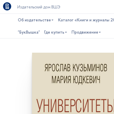
Издательский дом ВШЭ
Об издательстве
Каталог «Книги и журналы 2
"БукВышка"
Где купить
Продвижение