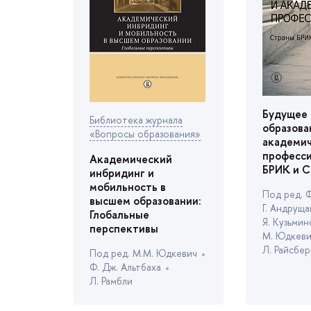
Будущее
Библиотека журнала
образова
«Вопросы образования»
академи
професси
Академический
БРИК и 
инбридинг и
мобильность
Под ред. Ф
ысшем образовании:
Г. Андруща
Глобальные
Я. Кузьмин
перспективы
М. Юдкев
Л. Райсбе
Под ред. М.М. Юдкевич
Ф. Дж. Альтбаха
Л. Рамбли