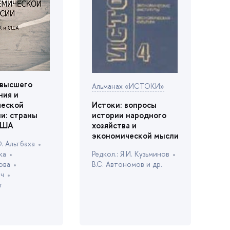
 высшего
Альманах «ИСТОКИ»
ния и
Истоки: вопросы
ческой
истории народного
и: страны
хозяйства и
США
экономической мысли
. Альтбаха
Редкол.: Я.И. Кузьмино
ка
.С. Автономов и др.
ова
ич
р