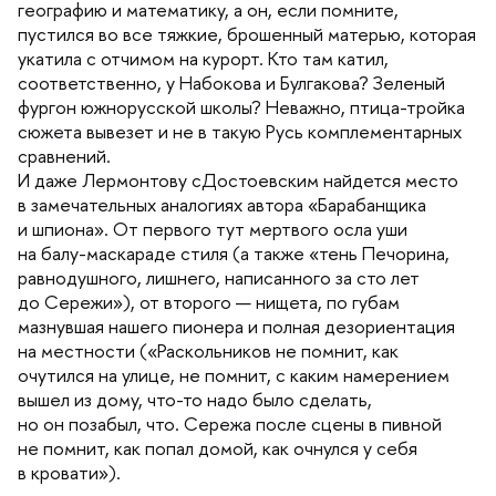
еографию и математику, а он, если помните,
пустился во все тяжкие, брошенный матерью, которая
укатила с отчимом на курорт. Кто там катил,
соответственно, у Набокова и Булгакова? Зеленый
фургон южнорусской школы? Неважно, птица-тройка
сюжета вывезет и не в такую Русь комплементарных
сравнений.
И даже Лермонтову сДостоевским найдется место
замечательных аналогиях автора «Барабанщика
и шпиона». От первого тут мертвого осла уши
на балу-маскараде стиля (а также «тень Печорина,
равнодушного, лишнего, написанного за сто лет
до Сережи»), от второго — нищета, по губам
мазнувшая нашего пионера и полная дезориентация
на местности («Раскольников не помнит, как
очутился на улице, не помнит, с каким намерением
ышел из дому, что-то надо было сделать,
но он позабыл, что. Сережа после сцены в пивной
не помнит, как попал домой, как очнулся у себя
кровати»).