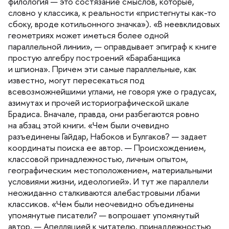
филология — это состязание смыслов, которые,
словно у классика, к реальности «пристегнуты как-то
сбоку, вроде котильонного значка»). «В неевклидовых
еометриях может иметься более одной
параллельной линии», — оправдывает эпиграф к книге
простую алгебру построений «Барабанщика
и шпиона». Причем эти самые параллельные, как
известно, могут пересекаться под
севозможнейшими углами, не говоря уже о градусах,
азимутах и прочей историографической шкале
Брадиса. Вначале, правда, они разбегаются ровно
на абзац этой книги. «Чем были очевидно
разъединены Гайдар, Набоков и Булгаков? — задает
координаты поиска ее автор. — Происхождением,
классовой принадлежностью, личным опытом,
еографическим местоположением, материальными
условиями жизни, идеологией». И тут же параллели
неожиданно сталкиваются алебастровыми лбами
классиков. «Чем были неочевидно объединены
упомянутые писатели? — вопрошает упомянутый
автор. — Апелляцией к читателю, принадлежностью