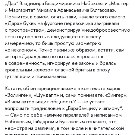
Дар“ Владимира Владимировича Набокова и „Мастер
и Маргарита“ Михаила Афанасьевича Булгакова».
Помнится, в самом, опять-таки, начале этого самого
«Дара» буквы на фургоне перевозчика заигрывали
с пространством, демонстрируя «недобросовестную
попытку пролезть в следующее по классу
измерение», то бишь простую изометрию
«с наклоном». Точно таким же образом, кстати, сам
автор «Дара» даже не пытался «пролезть»
современность, игнорируя ее законы и бреясь
кровельным железом опасной бритвы в эпоху
уттаперчи и психоанализа.
Кстати, об интернационализме в контексте марок
«Золинген», «Цундапп» и, сами понимаете, «Зингер».
«В чем автор видит общность? — не устает
опрошать предисловие к „Барабанщику и шпиону“.
— Само по себе наличие параллелей в написанном
Набоковым, Гайдаром и Булгаковым означает, что,
несмотря на различия, в том числе и в читательской
аудитории, имеется инвариант текущего времени —