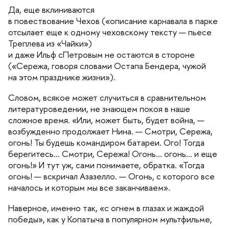
Да, еще вклиниваются
повествование Чехов («описание карнавала в парке
отсылает еще к одному чеховскому тексту — пьесе
Треплева из «Чайки»)
и даже Ильф сПетровым не остаются в стороне
(«Сережа, говоря словами Остапа Бендера, чужой
на этом празднике жизни»).
Словом, всякое может случиться в сравнительном
литературоведении, не знающем покоя в наше
сложное время. «Или, может быть, будет война, —
озбужденно продолжает Нина. — Смотри, Сережа,
огонь! Ты будешь командиром батареи. Ого! Тогда
ерегитесь… Смотри, Сережа! Огонь… огонь… и еще
огонь!» И тут уж, сами понимаете, обратка. «Тогда
огонь! — вскричал Азазелло. — Огонь, с которого все
началось и которым мы все заканчиваем».
Наверное, именно так, «с огнем в глазах и жаждой
победы», как у Копатыча в популярном мультфильме,