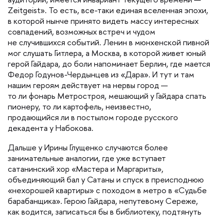
Zeitgeist». То есть, все-таки единая вселенная эпохи,
которой нынче принято видеть массу интересных
совпадений, возможных встреч и чудом
не случившихся событий. Ленин в мюнхенской пивной
мог слушать Гитлера, а Москва, в которой живет юный
ерой Гайдара, до боли напоминает Берлин, где мается
Федор Годунов-Чердынцев из «Дара». И тут и там
нашим героям действует на нервы город —
то ли фонарь Метростроя, мешающий у Гайдара спать
пионеру, то ли картофель, неизвестно,
продающийся ли в постылом городе русского
декадента у Набокова.
Дальше у Ирины Глущенко случаются более
занимательные аналогии, где уже вступает
сатанинский хор «Мастера и Маргариты»,
объединяющий бал у Сатаны и спуск в преисподнюю
«нехорошей квартиры» с походом в метро в «Судьбе
арабанщика». Герою Гайдара, непутевому Сереже,
как водится, записаться бы в библиотеку, подтянуть