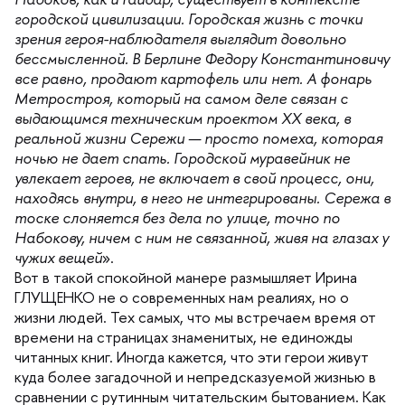
ородской цивилизации. Городская жизнь с точки
зрения героя-наблюдателя выглядит довольно
ессмысленной. В Берлине Федору Константиновичу
се равно, продают картофель или нет. А фонарь
Метростроя, который на самом деле связан с
ыдающимся техническим проектом XX века,
реальной жизни Сережи — просто помеха, которая
ночью не дает спать. Городской муравейник не
увлекает героев, не включает в свой процесс, они,
находясь внутри, в него не интегрированы. Сережа
тоске слоняется без дела по улице, точно по
Набокову, ничем с ним не связанной, живя на глазах у
чужих вещей
».
от в такой спокойной манере размышляет Ирина
ГЛУЩЕНКО не о современных нам реалиях, но о
жизни людей. Тех самых, что мы встречаем время от
ремени на страницах знаменитых, не единожды
читанных книг. Иногда кажется, что эти герои живут
куда более загадочной и непредсказуемой жизнью
сравнении с рутинным читательским бытованием. Как