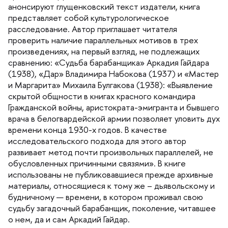
анонсируют глущенковский текст издатели, книга
представляет собой культурологическое
расследование. Автор приглашает читателя
проверить наличие параллельных мотивов в трех
произведениях, на первый взгляд, не подлежащих
сравнению: «Судьба барабанщика» Аркадия Гайдара
(1938), «Дар» Владимира Набокова (1937) и «Мастер
и Маргарита» Михаила Булгакова (1938): «Выявление
скрытой общности в книгах красного командира
Гражданской войны, аристократа-эмигранта и бывшего
рача в белогвардейской армии позволяет уловить дух
ремени конца 1930-х годов. В качестве
исследовательского подхода для этого автор
развивает метод почти произвольных параллелей, не
обусловленных причинными связями». В книге
использованы не публиковавшиеся прежде архивные
материалы, относящиеся к тому же – дьявольскому и
удничному — времени, в котором проживал свою
судьбу загадочный барабанщик, поколение, читавшее
о нем, да и сам Аркадий Гайдар.