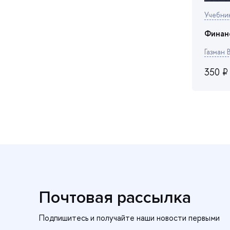
Учебни
Финанс
Газман В
350 ₽
Почтовая рассылка