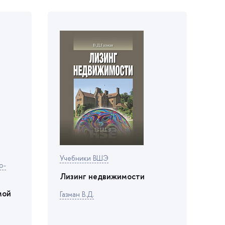
Учебники ВШЭ
о-
Лизинг недвижимости
мой
Газман В.Д.