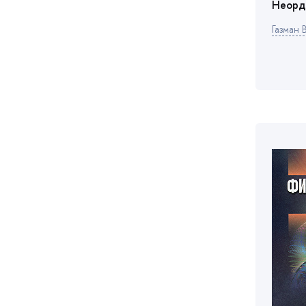
Неорд
Газман В