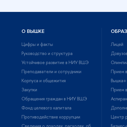
О ВЫШКЕ
ОБРА
Цифры и факты
Лицей
Руководство и структура
Довузов
Устойчивое развитие в НИУ ВШЭ
Олимпи
Преподаватели и сотрудники
Прием в
Корпуса и общежития
ышка+
Закупки
Прием в
Обращения граждан в НИУ ВШЭ
Аспира
Фонд целевого капитала
Дополн
Противодействие коррупции
Центр р
Сведения о доходах, расходах, о
Бизнес