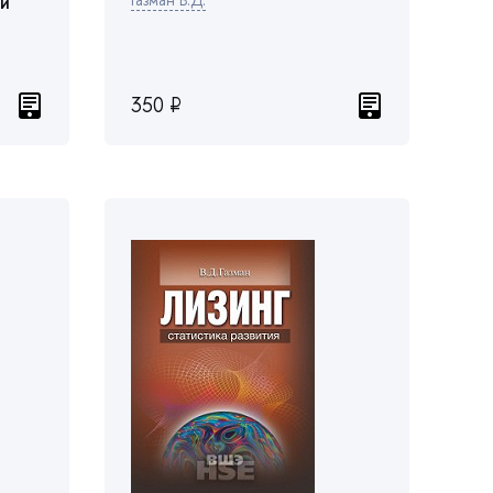
 и
350 ₽