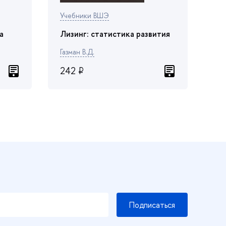
Учебники ВШЭ
а
Лизинг: статистика развития
Газман В.Д.
242 ₽
Подписаться