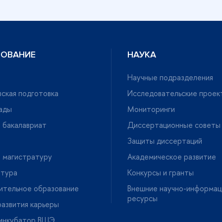
ЗОВАНИЕ
НАУКА
Научные подразделения
ская подготовка
Исследовательские проек
ады
Мониторинги
 бакалавриат
Диссертационные советы
Защиты диссертаций
 магистратуру
Академическое развитие
нтура
Конкурсы и гранты
ительное образование
нешние научно-информац
ресурсы
азвития карьеры
-инкубатор ВШЭ