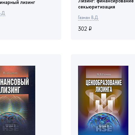
Лизинг: финансирование
инарный лизин
секьюритизация
.Д.
Газман В.Д.
302 ₽