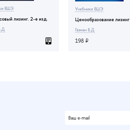
ки ВШЭ
Учебники ВШЭ
овый лизинг. 2-е изд.
Ценообразование лизинг
.Д.
Газман В.Д.
198 ₽