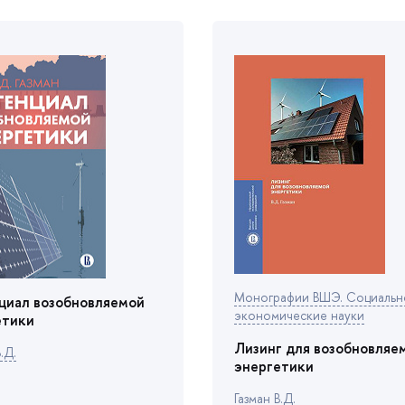
Монографии ВШЭ. Социальн
циал возобновляемой
экономические науки
етики
Лизинг для возобновляе
.Д.
энергетики
Газман В.Д.