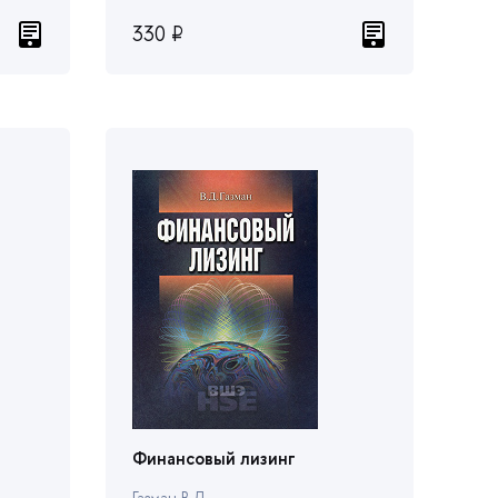
330 ₽
Финансовый лизин
Газман В.Д.