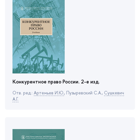
Тематика
право
Конкурентное право России. 2-е изд.
Отв. ред.:
Артемьев И.Ю.
, Пузыревский С.А.,
Сушкевич
А.Г.